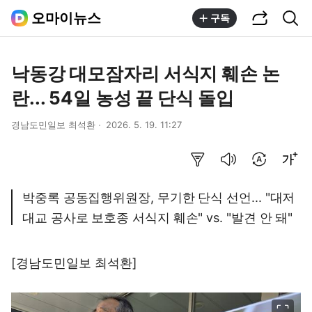
공유하기
통합검색
오마이뉴스
구독
낙동강 대모잠자리 서식지 훼손 논
란... 54일 농성 끝 단식 돌입
경남도민일보 최석환
2026. 5. 19. 11:27
요약보기
음성으로 듣기
번역 설정
글씨크기 조절하기
박중록 공동집행위원장, 무기한 단식 선언... "대저
대교 공사로 보호종 서식지 훼손" vs. "발견 안 돼"
[경남도민일보 최석환]
이미지 크게 보기