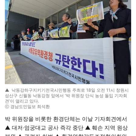
▲
낙동강하구지키기전국시민행동 주최로 18일 오전 11시 창원시
성산구 신월동 낙동강청 앞에서 ‘박 위원장 단식 농성 돌입 기자회
견’이 열리고 있다.
ⓒ 경남도민일보 최석환
박 위원장을 비롯한 환경단체는 이날 기자회견에서
▲ 대저·엄궁대교 공사 즉각 중단 ▲ 훼손 지역 원상