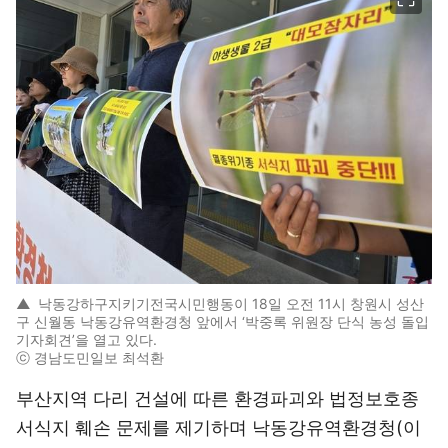
▲
낙동강하구지키기전국시민행동이 18일 오전 11시 창원시 성산
구 신월동 낙동강유역환경청 앞에서 ‘박중록 위원장 단식 농성 돌입
기자회견’을 열고 있다.
ⓒ 경남도민일보 최석환
부산지역 다리 건설에 따른 환경파괴와 법정보호종
서식지 훼손 문제를 제기하며 낙동강유역환경청(이