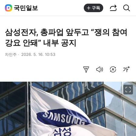
공유하기
통합검색
국민일보
구독
삼성전자, 총파업 앞두고 “쟁의 참여
강요 안돼” 내부 공지
차민주
2026. 5. 16. 10:53
요약보기
음성으로 듣기
번역 설정
글씨크기 조절하기
이미지 크게 보기