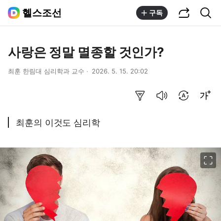
공유하기
통합검색
헬스조선
구독
사랑은 정말 멸종할 것인가?
최훈 한림대 심리학과 교수
2026. 5. 15. 20:02
요약보기
음성으로 듣기
번역 설정
글씨크기 조절하기
최훈의 이것도 심리학
이미지 크게 보기