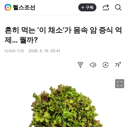
공유하기
통합검색
헬스조선
구독
흔히 먹는 ‘이 채소’가 몸속 암 증식 억
제… 뭘까?
이아라 기자
2026. 5. 15. 05:41
요약보기
음성으로 듣기
번역 설정
글씨크기 조절하기
이미지 크게 보기