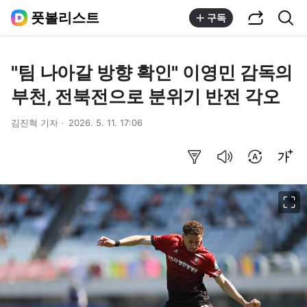
공유하기
통합검색
풋볼리스트
구독
"팀 나아갈 방향 확인" 이영민 감독의
부천, 전북전으로 분위기 반전 각오
김진혁 기자
2026. 5. 11. 17:06
요약보기
음성으로 듣기
번역 설정
글씨크기 조절하기
이미지 크게 보기