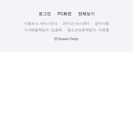
로그인
PC화면
전체보기
다음뉴스 서비스안내
24시간 뉴스센터
공지사항
기사배열책임자 : 임광욱
청소년보호책임자 : 이호원
ⓒ Daum Corp.