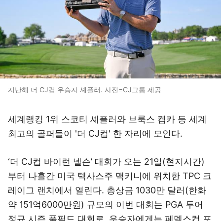
지난해 더 CJ컵 우승자 셰플러. 사진=CJ그룹 제공
세계랭킹 1위 스코티 셰플러와 브룩스 켑카 등 세계
최고의 골퍼들이 '더 CJ컵' 한 자리에 모인다.
‘더 CJ컵 바이런 넬슨’ 대회가 오는 21일(현지시간)
부터 나흘간 미국 텍사스주 맥키니에 위치한 TPC 크
레이그 랜치에서 열린다. 총상금 1030만 달러(한화
약 151억6000만원) 규모의 이번 대회는 PGA 투어
정규 시즌 풀필드 대회로, 우승자에게는 페덱스컵 포