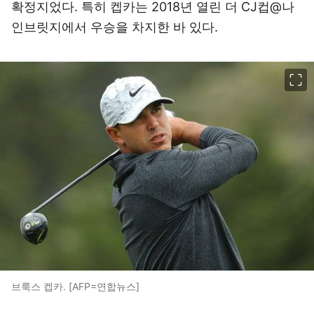
확정지었다. 특히 켑카는 2018년 열린 더 CJ컵@나
인브릿지에서 우승을 차지한 바 있다.
이미지 크게 보기
브룩스 켑카. [AFP=연합뉴스]