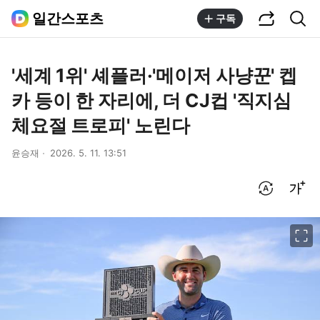
공유하기
통합검색
일간스포츠
구독
'세계 1위' 셰플러·'메이저 사냥꾼' 켑
카 등이 한 자리에, 더 CJ컵 '직지심
체요절 트로피' 노린다
윤승재
2026. 5. 11. 13:51
번역 설정
글씨크기 조절하기
이미지 크게 보기