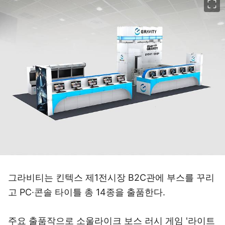
그라비티는 킨텍스 제1전시장 B2C관에 부스를 꾸리
고 PC·콘솔 타이틀 총 14종을 출품한다.
주요 출품작으로 소울라이크 보스 러시 게임 '라이트