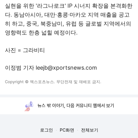
실현을 위한 '라그나로크' IP 시너지 확장을 본격화한
다. 동남아시아, 대만∙홍콩∙마카오 지역 매출을 공고
히 하고, 중국, 북중남미, 유럽 등 글로벌 지역에서의
영향력도 한층 넓힐 예정이다.
사진 = 그라비티
이정범 기자 leejb@xportsnews.com
Copyright © 엑스포츠뉴스. 무단전재 및 재배포 금지.
뉴스 밖 이야기, 다음 커뮤니티 웹에서 보기
로그인
PC화면
전체보기