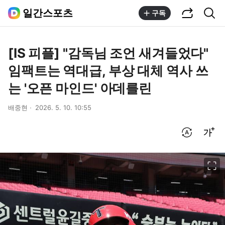
공유하기
통합검색
일간스포츠
구독
[IS 피플] "감독님 조언 새겨들었다"
임팩트는 역대급, 부상 대체 역사 쓰
는 '오픈 마인드' 아데를린
배중현
2026. 5. 10. 10:55
번역 설정
글씨크기 조절하기
이미지 크게 보기