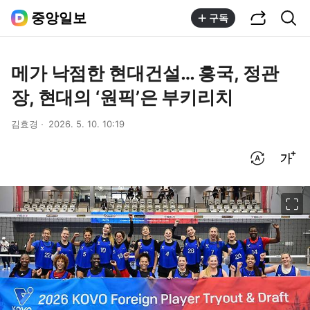
공유하기
통합검색
중앙일보
구독
메가 낙점한 현대건설… 흥국, 정관
장, 현대의 ‘원픽’은 부키리치
김효경
2026. 5. 10. 10:19
번역 설정
글씨크기 조절하기
이미지 크게 보기