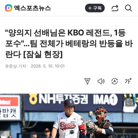
공유하기
통합검색
엑스포츠뉴스
구독
"양의지 선배님은 KBO 레전드, 1등
포수"…팀 전체가 베테랑의 반등을 바
란다 [잠실 현장]
유준상 기자
2026. 5. 10. 10:01
요약보기
음성으로 듣기
번역 설정
글씨크기 조절하기
이미지 크게 보기