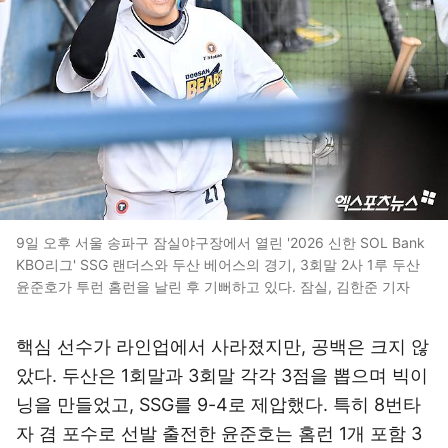
9일 오후 서울 송파구 잠실야구장에서 열린 '2026 신한 SOL Bank
KBO리그' SSG 랜더스와 두산 베어스의 경기, 3회말 2사 1루 두산
윤준호가 투런 홈런을 날린 후 기뻐하고 있다. 잠실, 김한준 기자
핵심 선수가 라인업에서 사라졌지만, 공백은 크지 않
았다. 두산은 1회말과 3회말 각각 3점을 뽑으며 빅이
닝을 만들었고, SSG를 9-4로 제압했다. 특히 8번타
자 겸 포수로 선발 출전한 윤준호는 홈런 1개 포함 3