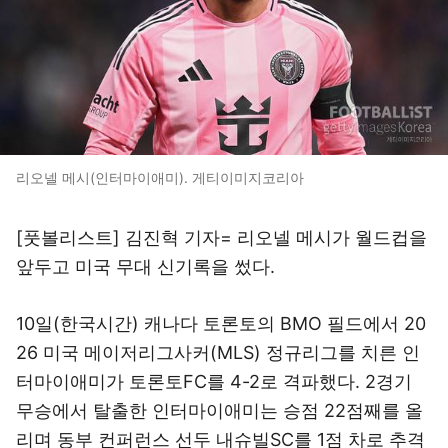
리오넬 메시(인터마이애미). 게티이미지코리아
[풋볼리스트] 김진혁 기자= 리오넬 메시가 월드컵을
앞두고 미국 무대 신기록을 썼다.
10일(한국시간) 캐나다 토론토의 BMO 필드에서 20
26 미국 메이저리그사커(MLS) 정규리그를 치른 인
터마이애미가 토론토FC를 4-2로 격파했다. 2경기
무승에서 탈출한 인터마이애미는 승점 22점째를 올
리며 동부 컨퍼런스 선두 내슈빌SC를 1점 차로 추격