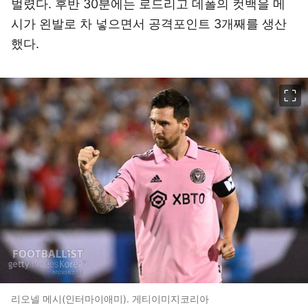
벌렸다. 후반 30분에는 로드리고 데폴의 컷백을 메
시가 왼발로 차 넣으면서 공격포인트 3개째를 생산
했다.
이미지 크게 보기
리오넬 메시(인터마이애미). 게티이미지코리아