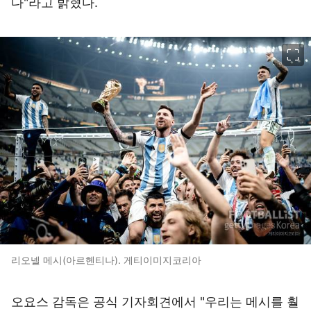
다"라고 밝혔다.
이미지 크게 보기
리오넬 메시(아르헨티나). 게티이미지코리아
오요스 감독은 공식 기자회견에서 "우리는 메시를 훨