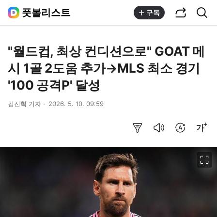
공유하기
통합검색
풋볼리스트
구독
"월드컵, 최상 컨디션으로" GOAT 메
시 1골 2도움 추가→MLS 최소 경기
'100 공격P' 달성
김진혁 기자
2026. 5. 10. 09:59
요약보기
음성으로 듣기
번역 설정
글씨크기 조절하기
이미지 크게 보기