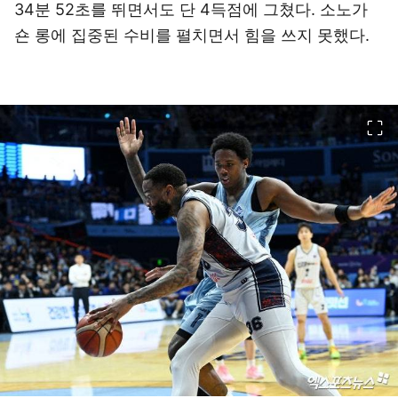
34분 52초를 뛰면서도 단 4득점에 그쳤다. 소노가
숀 롱에 집중된 수비를 펼치면서 힘을 쓰지 못했다.
이미지 크게 보기