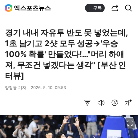
공유하기
통합검색
엑스포츠뉴스
구독
경기 내내 자유투 반도 못 넣었는데,
1초 남기고 2샷 모두 성공→'우승
100% 확률' 만들었다!…"머리 하얘
져, 무조건 넣겠다는 생각" [부산 인
터뷰]
양정웅 기자
2026. 5. 10. 09:53
요약보기
음성으로 듣기
번역 설정
글씨크기 조절하기
이미지 크게 보기