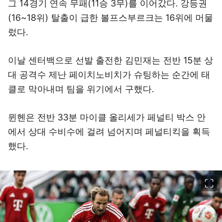
그 14경기 연속 무패(11승 3무)를 이어갔다. 강등권
(16~18위) 탈출이 급한 볼프스부르크는 16위에 머물
렀다.
이날 센터백으로 선발 출전한 김민재는 전반 15분 상
대 공격수 제난 페이치노비치가 슈팅하는 순간에 태
클로 막아내며 팀을 위기에서 구했다.
뮌헨은 전반 33분 마이클 올리세가 페널티 박스 안
에서 상대 수비수에 걸려 넘어지며 페널티킥을 획득
했다.
이미지 크게 보기