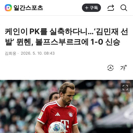
공유하기
통합검색
일간스포츠
구독
케인이 PK를 실축하다니…‘김민재 선
발’ 뮌헨, 볼프스부르크에 1-0 신승
김희웅
2026. 5. 10. 08:43
번역 설정
글씨크기 조절하기
이미지 크게 보기