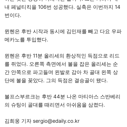
내 페널티킥을 106번 성공했다. 실축은 이번까지 14
번이다.
뮌헨은 후반 시작과 동시에 김민재를 빼고 다요 우파
메카노를 투입했다.
뮌헨은 후반 11분 올리세의 환상적인 득점으로 리드
를 쥐었다. 오른쪽 측면에서 볼을 잡은 올리세는 순
간 안쪽으로 파고들며 왼발로 감아 차 골대 왼쪽 상
단에 볼을 꽂았다. 그의 득점은 결승골이 됐다.
볼프스부르크는 후반 44분 나온 마티아스 스반베리
의 슈팅이 골대를 때리면서 아쉬움을 삼켰다.
김희웅 기자 sergio@edaily.co.kr