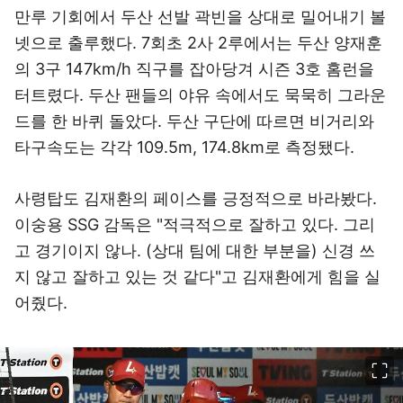
만루 기회에서 두산 선발 곽빈을 상대로 밀어내기 볼
넷으로 출루했다. 7회초 2사 2루에서는 두산 양재훈
의 3구 147km/h 직구를 잡아당겨 시즌 3호 홈런을
터트렸다. 두산 팬들의 야유 속에서도 묵묵히 그라운
드를 한 바퀴 돌았다. 두산 구단에 따르면 비거리와
타구속도는 각각 109.5m, 174.8km로 측정됐다.
사령탑도 김재환의 페이스를 긍정적으로 바라봤다.
이숭용 SSG 감독은 "적극적으로 잘하고 있다. 그리
고 경기이지 않나. (상대 팀에 대한 부분을) 신경 쓰
지 않고 잘하고 있는 것 같다"고 김재환에게 힘을 실
어줬다.
이미지 크게 보기