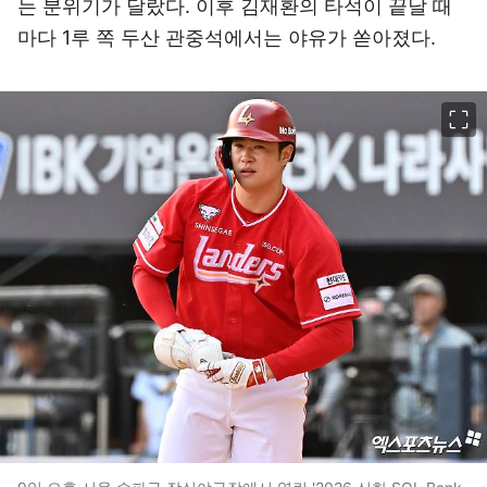
는 분위기가 달랐다. 이후 김재환의 타석이 끝날 때
마다 1루 쪽 두산 관중석에서는 야유가 쏟아졌다.
이미지 크게 보기