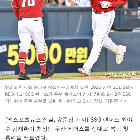
9일 오후 서울 송파구 잠실야구장에서 열린 '2026 신한 SOL Bank
KBO리그' SSG 랜더스와 두산 베어스의 경기, 7회초 2사 2루 SSG
김재환이 투런 홈런을 날린 후 기뻐하고 있다. 잠실, 김한준 기자
(엑스포츠뉴스 잠실, 유준상 기자) SSG 랜더스 외야
수 김재환이 친정팀 두산 베어스를 상대로 복귀 첫
홈런을 터트렸다.