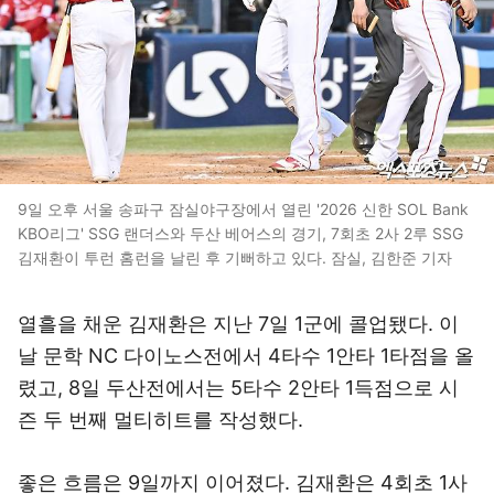
9일 오후 서울 송파구 잠실야구장에서 열린 '2026 신한 SOL Bank
KBO리그' SSG 랜더스와 두산 베어스의 경기, 7회초 2사 2루 SSG
김재환이 투런 홈런을 날린 후 기뻐하고 있다. 잠실, 김한준 기자
열흘을 채운 김재환은 지난 7일 1군에 콜업됐다. 이
날 문학 NC 다이노스전에서 4타수 1안타 1타점을 올
렸고, 8일 두산전에서는 5타수 2안타 1득점으로 시
즌 두 번째 멀티히트를 작성했다.
좋은 흐름은 9일까지 이어졌다. 김재환은 4회초 1사