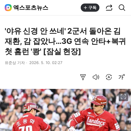
공유하기
통합검색
엑스포츠뉴스
구독
'야유 신경 안 쓰네' 2군서 돌아온 김
재환, 감 잡았나…3G 연속 안타+복귀
첫 홈런 '쾅' [잠실 현장]
유준상 기자
2026. 5. 10. 02:27
요약보기
음성으로 듣기
번역 설정
글씨크기 조절하기
이미지 크게 보기