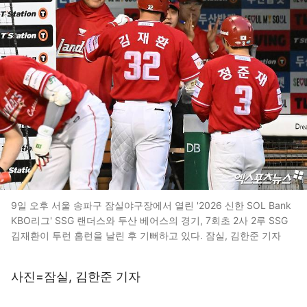
9일 오후 서울 송파구 잠실야구장에서 열린 '2026 신한 SOL Bank
KBO리그' SSG 랜더스와 두산 베어스의 경기, 7회초 2사 2루 SSG
김재환이 투런 홈런을 날린 후 기뻐하고 있다. 잠실, 김한준 기자
사진=잠실, 김한준 기자