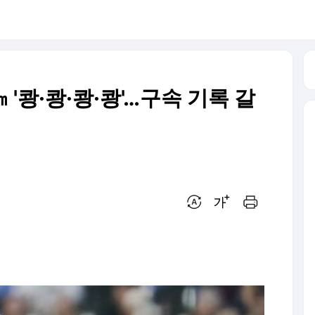
 '쾅·쾅·쾅·쾅'…구속 기록 갈
번역 설정
글씨크기 조절하기
인쇄하기