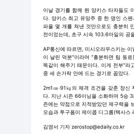
이날 경기를 함께 뛴 양키스 타자들도 
다. 양키스 최고 유망주 중 한 명인 스펜
파울 몇 개를 쳐낸 것만으로도 충분히 만
전이었는데, 초구 시속 103.6마일의 공
AP통신에 따르면, 미시오라우스키는 이
이 날린 덕분"이라며 "흥분하면 팀 동료
똑같이 해주기 때문이다. 이게 전부"라
중 세 손가락 안에 드는 경기로 꼽았다.
2m1㎝·91㎏의 체격 조건을 갖춘 장
다. 지난 시즌 66이닝을 소화하며 5승 3
즌에는 약점으로 지적받았던 제구력을 보
모습과 투구폼이 제이콥 디그롬(텍사스 레
김영서 기자 zerostop@edaily.co.kr