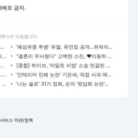
 재배포 금지.
언론사로 이동합니다.
“토트넘 팬이 아스널 응원한다”…49년 만의 강등 위기에 ‘딜레마’ - 일간스포츠
‘폐섬유증 투병’ 유열, 유언장 공개…유재석도 눈가 촉촉 - 일간스포츠
[IS하이컷] 차지연, 링겔 투혼 고백…“기꺼이 달려와 준 김호영” 미담 - 일간스포츠
“결혼이 무서웠다” 고백한 소진, ♥이동하 만나고 달라졌다 - 일간스포츠
강이슬, 우리은행 이적→손 편지 공개…"KB 팬들께 진심으로 감사" - 일간스포츠
[종합] 하이브, ‘아일릿 비방’ 소송 엇갈린 판결…패스트뷰엔 패소·아니띵엔 승소 - 일간스포
있지 “그냥 우리 믿고 가자” 단단한 내공...컴백 예열 - 일간스포츠
‘인테리어 민폐 논란’ 기은세, 직접 사과 메시지 공개...“매일 현장 청소” - 일간스포츠
전현무 “나는 대한민국 톱3 MC… 그분은 저 아래” (전현무계획3) - 일간스포츠
‘나는 솔로’ 31기 정희, 순자 ‘뒷담화 논란’에 사과… “미성숙했다” - 일간스포츠
서비스 약관/정책