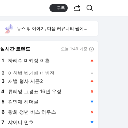
공유하기
검색
구독
뉴스 밖 이야기, 다음 커뮤니티 웹에서 보기
실시간 트렌드
오늘 1:49 기준
툴팁보기
1
하리수 미키정 이혼
,상승
2
이한범 벨기에 데뷔전
,유지
3
재벌 형사 시즌2
,상승
4
류혜영 고경표 16년 우정
,신규
5
김민재 헤더골
,하락
6
황희 청년 버스 하우스
,신규
7
샤이니 민호
,하락