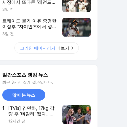
시장에서 또다른 '레전드
주니어' 품었다
3일 전
트레이드 불가 이유 증명한
이정후 "자이언츠에서 성공
하고 싶다"
3일 전
코리안 메이저리거
더보기
일간스포츠 랭킹 뉴스
최근 3시간 집계 결과입니다.
많이 본 뉴스
1
[TVis] 김민하, 17kg 감
량 후 ‘뼈말라’ 됐다…전
현무도 깜짝 “완전 다른
12시간 전
사람” (‘전현무계획’)