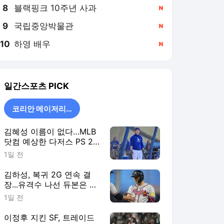
8
블랙핑크 10주년 사과
,신규
9
국립중앙박물관
,신규
10
하영 배우
,신규
일간스포츠
PICK
코리안 메이저리거
김혜성 이름이 없다…MLB
닷컴 예상한 다저스 PS 26
인 로스터 '충격 제외'
1일 전
김하성, 복귀 2G 연속 결
장...유격수 나선 듀본은 2
안타·ATL 6연승
1일 전
이정후 지킨 SF, 트레이드