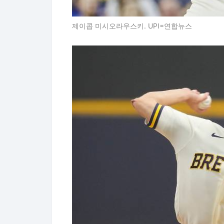
제이콥 미시오라우스키. UPI=연합뉴스