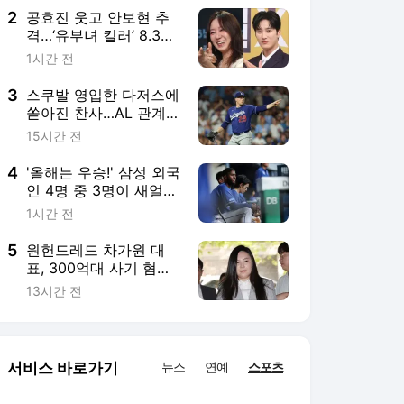
2
공효진 웃고 안보현 추
격…‘유부녀 킬러’ 8.3%
vs ‘재벌X형사2’ 6.1%
1시간 전
[차트IS]
3
스쿠발 영입한 다저스에
쏟아진 찬사…AL 관계자
"우리가 NL에 있지 않아
15시간 전
다행"
4
'올해는 우승!' 삼성 외국
인 4명 중 3명이 새얼
굴, '마지막 퍼즐' 디아즈
1시간 전
에게 찾아 온 '운명의 일
주일'
5
원헌드레드 차가원 대
표, 300억대 사기 혐의
로 구속 송치
13시간 전
서비스 바로가기
뉴스
연예
스포츠