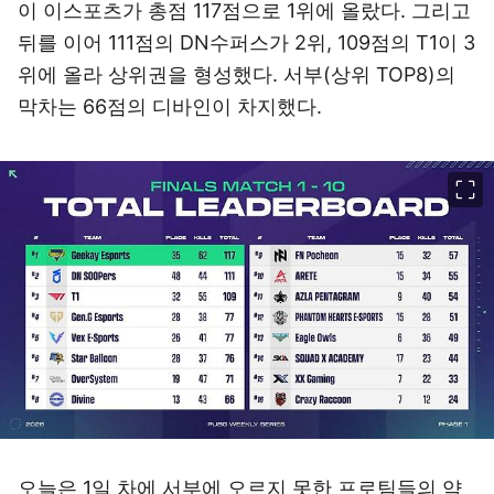
이 이스포츠가 총점 117점으로 1위에 올랐다. 그리고
뒤를 이어 111점의 DN수퍼스가 2위, 109점의 T1이 3
위에 올라 상위권을 형성했다. 서부(상위 TOP8)의
막차는 66점의 디바인이 차지했다.
이미지 크게 보기
오늘은 1일 차에 서부에 오르지 못한 프로팀들의 약