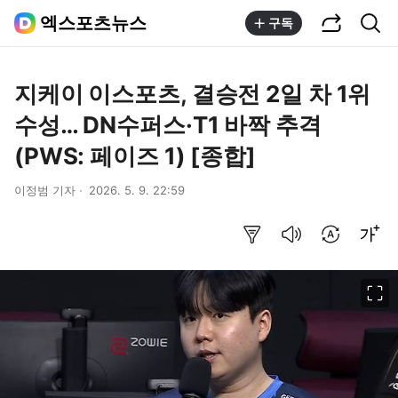
공유하기
통합검색
엑스포츠뉴스
구독
지케이 이스포츠, 결승전 2일 차 1위
수성… DN수퍼스·T1 바짝 추격
(PWS: 페이즈 1) [종합]
이정범 기자
2026. 5. 9. 22:59
요약보기
음성으로 듣기
번역 설정
글씨크기 조절하기
이미지 크게 보기