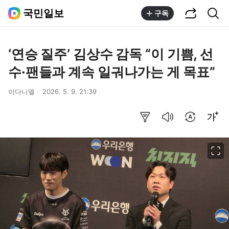
공유하기
통합검색
국민일보
구독
‘연승 질주’ 김상수 감독 “이 기쁨, 선
수·팬들과 계속 일궈나가는 게 목표”
이다니엘
2026. 5. 9. 21:39
요약보기
음성으로 듣기
번역 설정
글씨크기 조절하기
이미지 크게 보기