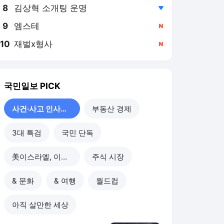
8
김상혁 소개팅 운명
,하락
9
엠스테
,신규
10
재벌x형사
,신규
국민일보
PICK
사건·사고 인사이드
부동산 경제
3대 특검
국민 단독
美이스라엘, 이란 공습
주식 시장
& 문화
& 여행
월드컵
아직 살만한 세상