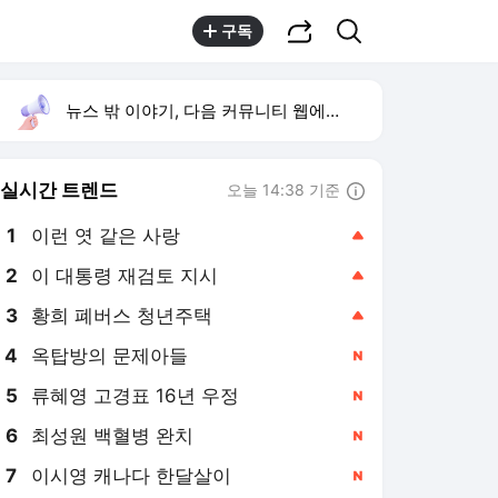
공유하기
검색
구독
뉴스 밖 이야기, 다음 커뮤니티 웹에서 보기
실시간 트렌드
오늘 14:38 기준
툴팁보기
1
이런 엿 같은 사랑
,상승
2
이 대통령 재검토 지시
,상승
3
황희 폐버스 청년주택
,상승
4
옥탑방의 문제아들
,신규
5
류혜영 고경표 16년 우정
,신규
6
최성원 백혈병 완치
,신규
7
이시영 캐나다 한달살이
,신규