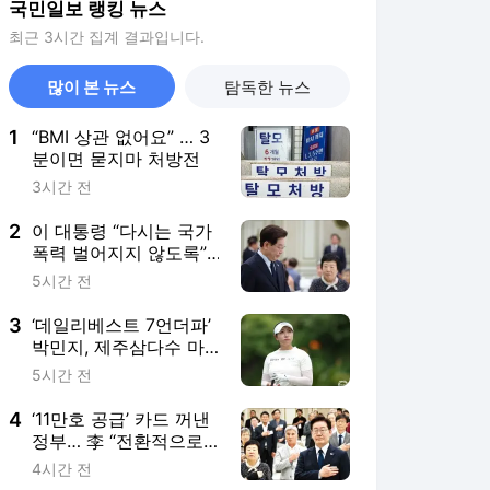
국민일보 랭킹 뉴스
최근 3시간 집계 결과입니다.
많이 본 뉴스
탐독한 뉴스
1
“BMI 상관 없어요” … 3
분이면 묻지마 처방전
3시간 전
2
이 대통령 “다시는 국가
폭력 벌어지지 않도록”…
피해자에 사상 첫 사과
5시간 전
3
‘데일리베스트 7언더파’
박민지, 제주삼다수 마
스터스 2R 공동 2위…통
5시간 전
산 21승 불씨 지폈다
4
‘11만호 공급’ 카드 꺼낸
정부… 李 “전환적으로
과감히 실천”
4시간 전