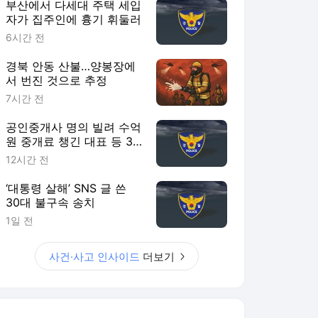
부산에서 다세대 주택 세입
자가 집주인에 흉기 휘둘러
6시간 전
경북 안동 산불…양봉장에
서 번진 것으로 추정
7시간 전
공인중개사 명의 빌려 수억
원 중개료 챙긴 대표 등 3
명 송치
12시간 전
‘대통령 살해’ SNS 글 쓴
30대 불구속 송치
1일 전
사건·사고 인사이드
더보기