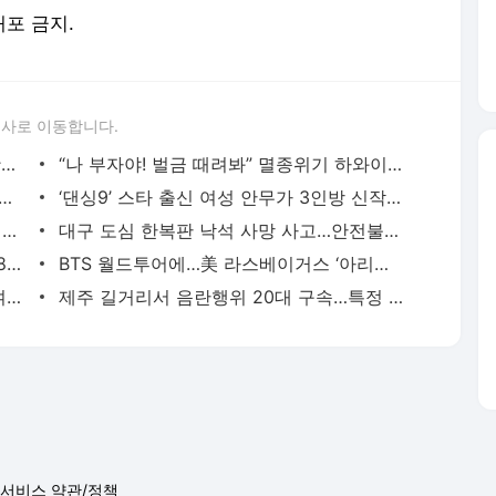
배포 금지.
론사로 이동합니다.
히키코모리 찾아가던 ‘렌탈언니’, 32년 활동 접은 이유[이세계도쿄]
“나 부자야! 벌금 때려봐” 멸종위기 하와이물범에 돌덩이 투척
좋다” 발언 뒤 공연 취소…法 “구미시, 이승환 측에 배상해야”
‘댄싱9’ 스타 출신 여성 안무가 3인방 신작에 시선 집중
인사불만 충주시장실 기물 파손…공무원 벌금 500만원
대구 도심 한복판 낙석 사망 사고…안전불감증 도마
정부 2만원대 5G 요금제 “체감 절감액 180원 불과”…이훈기 “통신비 구조 해결해야”
BTS 월드투어에…美 라스베이거스 ‘아리랑’으로 물든다
남편 살해 모의 태권도장 관장·직원…10여일 전부터 시도
제주 길거리서 음란행위 20대 구속…특정 부위 노출해
서비스 약관/정책