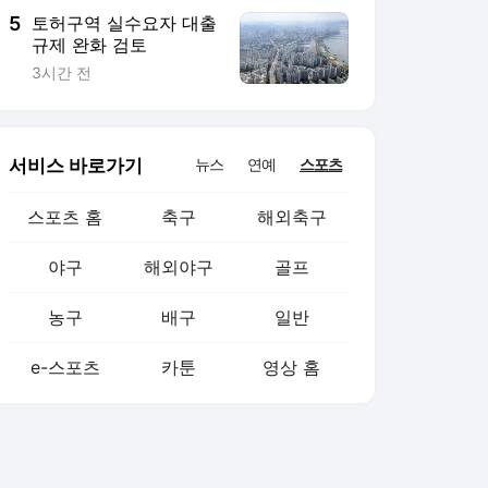
5
토허구역 실수요자 대출
규제 완화 검토
3시간 전
서비스 바로가기
뉴스
연예
스포츠
스포츠 홈
축구
해외축구
야구
해외야구
골프
농구
배구
일반
e-스포츠
카툰
영상 홈