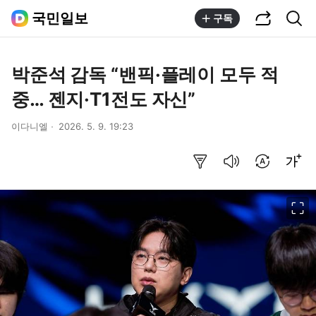
공유하기
통합검색
국민일보
구독
박준석 감독 “밴픽·플레이 모두 적
중… 젠지·T1전도 자신”
이다니엘
2026. 5. 9. 19:23
요약보기
음성으로 듣기
번역 설정
글씨크기 조절하기
이미지 크게 보기