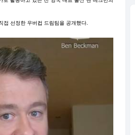
가로 활동하고 있는 전 영국 대표 출신 벤 베크먼의
 직접 선정한 우버컵 드림팀을 공개했다.