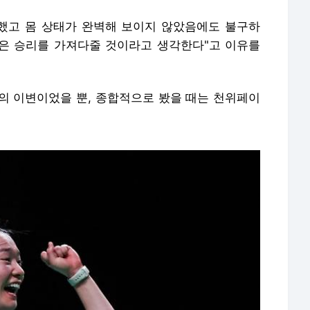
했고 몸 상태가 완벽해 보이지 않았음에도 불구하
많은 승리를 가져다줄 것이라고 생각한다"고 이유를
의 이변이었을 뿐, 종합적으로 봤을 때는 천위페이