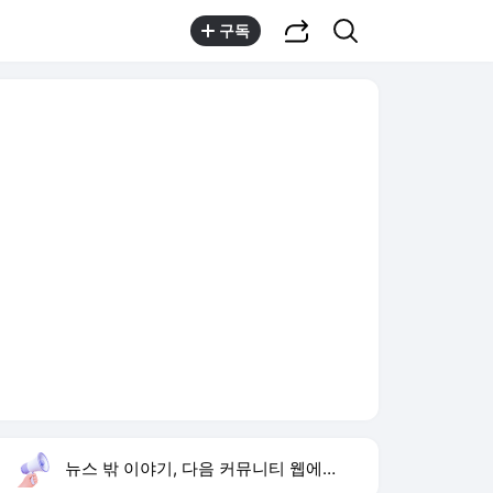
공유하기
검색
구독
뉴스 밖 이야기, 다음 커뮤니티 웹에서 보기
실시간 트렌드
오늘 9:51 기준
툴팁보기
1
황희 버스 하우스
,신규
2
하영 4대째 의사 집안
,하락
3
김규원 장애학생 미담
,신규
4
안동·의성 특별재난지역
,신규
5
경찰 내부비리수사대
,신규