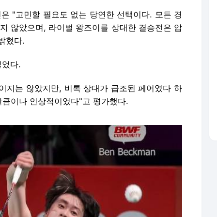
은 "고민할 필요도 없는 당연한 선택이다. 모든 경
주지 않았으며, 라이벌 왕즈이를 상대한 결승전은 압
밝혔다.
넣었다.
이지는 않았지만, 비록 상대가 급조된 페어였다 하
만큼이나 인상적이었다"고 평가했다.