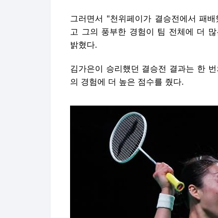
그러면서 "천위페이가 결승전에서 패배
고 그의 풍부한 경험이 팀 전체에 더 
밝혔다.
김가은이 승리헀던 결승전 결과는 한 번
의 경험에 더 높은 점수를 줬다.