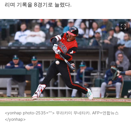
리며 기록을 8경기로 늘렸다.
이미지 크게 보기
<yonhap photo-2535=""> 무라카미 무네타카. AFP=연합뉴스
</yonhap>