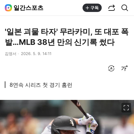
공유하기
통합검색
일간스포츠
구독
'일본 괴물 타자' 무라카미, 또 대포 폭
발…MLB 38년 만의 신기록 썼다
김영서
2026. 5. 9. 14:11
번역 설정
글씨크기 조절하기
8연속 시리즈 첫 경기 홈런
이미지 크게 보기