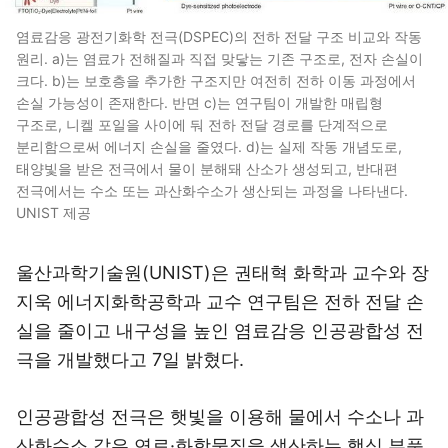
염료감응 광전기화학 전극(DSPEC)의 전하 전달 구조 비교와 작동
원리. a)는 염료가 전해질과 직접 맞닿는 기존 구조로, 전자 손실이
크다. b)는 보호층을 추가한 구조지만 여전히 전하 이동 과정에서
손실 가능성이 존재한다. 반면 c)는 연구팀이 개발한 매립형
구조로, 니켈 포일을 사이에 둬 전하 전달 경로를 단계적으로
분리함으로써 에너지 손실을 줄였다. d)는 실제 작동 개념도로,
태양빛을 받은 전극에서 물이 분해돼 산소가 생성되고, 반대편
전극에서는 수소 또는 과산화수소가 생산되는 과정을 나타낸다.
UNIST 제공
울산과학기술원(UNIST)은 권태혁 화학과 교수와 장
지욱 에너지화학공학과 교수 연구팀은 전하 전달 손
실을 줄이고 내구성을 높인 염료감응 인공광합성 전
극을 개발했다고 7일 밝혔다.
인공광합성 전극은 햇빛을 이용해 물에서 수소나 과
산화수소 같은 연료·화학물질을 생산하는 핵심 부품