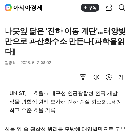
공유하기
통합검색
아시아경제
구독
나뭇잎 닮은 '전하 이동 계단'…태양빛
만으로 과산화수소 만든다[과학을읽
다]
김종화
2026. 5. 7. 08:02
요약보기
음성으로 듣기
번역 설정
글씨크기 조절하기
UNIST, 고효율·고내구성 인공광합성 전극 개발
식물 광합성 원리 모사해 전하 손실 최소화…세계
최고 수준 효율 기록
식물 잎 속 광합성 원리를 모방해 태양빛만으로 고부