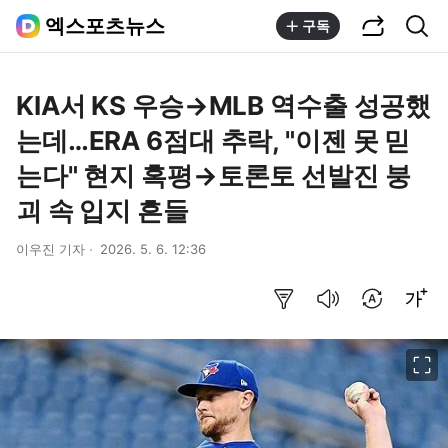
공유하기
통합검색
엑스포츠뉴스
구독
KIA서 KS 우승→MLB 역수출 성공했
는데…ERA 6점대 추락, "이젠 못 믿
는다" 현지 혹평→토론토 선발진 붕
괴 속 입지 흔들
이우진 기자
2026. 5. 6. 12:36
요약보기
음성으로 듣기
번역 설정
글씨크기 조절하기
이미지 크게 보기