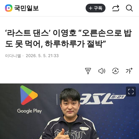
공유하기
통합검색
국민일보
구독
‘라스트 댄스’ 이영호 “오른손으로 밥
도 못 먹어, 하루하루가 절박”
이다니엘
2026. 5. 5. 21:33
요약보기
음성으로 듣기
번역 설정
글씨크기 조절하기
이미지 크게 보기