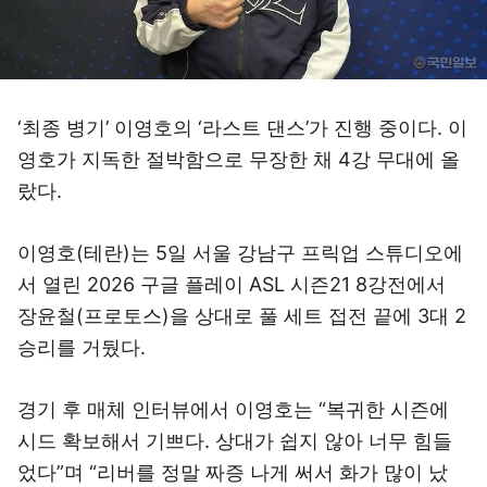
‘최종 병기’ 이영호의 ‘라스트 댄스’가 진행 중이다. 이
영호가 지독한 절박함으로 무장한 채 4강 무대에 올
랐다.
이영호(테란)는 5일 서울 강남구 프릭업 스튜디오에
서 열린 2026 구글 플레이 ASL 시즌21 8강전에서
장윤철(프로토스)을 상대로 풀 세트 접전 끝에 3대 2
승리를 거뒀다.
경기 후 매체 인터뷰에서 이영호는 “복귀한 시즌에
시드 확보해서 기쁘다. 상대가 쉽지 않아 너무 힘들
었다”며 “리버를 정말 짜증 나게 써서 화가 많이 났