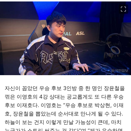
이미지 크게 보기
자신이 꼽았던 우승 후보 3인방 중 한 명인 장윤철을
꺾은 이영호의 4강 상대는 공교롭게도 또 다른 우승
후보 이재호다. 이영호는 “우승 후보로 박상현, 이재
호, 장윤철을 뽑았는데 순서대로 만나게 될 수 있다.
하늘이 보는 건지 이렇게 만날 가능성이 큰데, 마치
누군가가 스토리 써주는 것 같다”며 “제가 우승하면