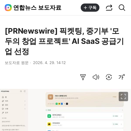
공유하기
통합검색
연합뉴스 보도자료
구독
[PRNewswire] 픽켓팅, 중기부 '모
두의 창업 프로젝트' AI SaaS 공급기
업 선정
보도자료 원문
2026. 4. 29. 14:12
요약보기
음성으로 듣기
번역 설정
글씨크기 조절하기
이미지 크게 보기