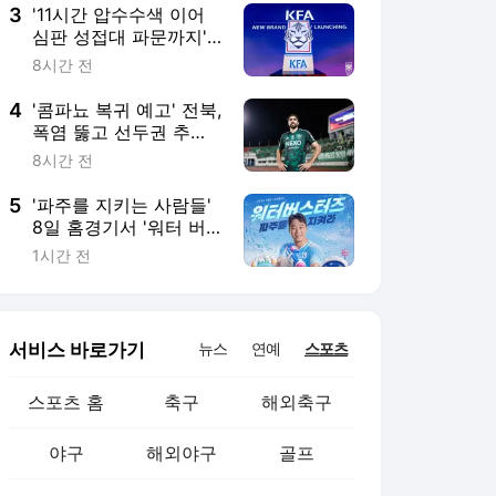
3
'11시간 압수수색 이어
심판 성접대 파문까지'…
대한축구협회, 이게 바
8시간 전
닥일까
4
'콤파뇨 복귀 예고' 전북,
폭염 뚫고 선두권 추격
나선다! 제주전 관전포
8시간 전
인트
5
'파주를 지키는 사람들'
8일 홈경기서 '워터 버
스터즈' 오프닝 퍼포먼
1시간 전
스
서비스 바로가기
뉴스
연예
스포츠
스포츠 홈
축구
해외축구
야구
해외야구
골프