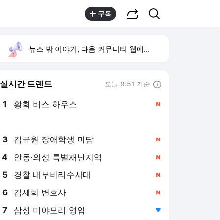
공유하기
검색
구독
뉴스 밖 이야기, 다음 커뮤니티 웹에서 보기
실시간 트렌드
오늘 9:51 기준
툴팁보기
1
황희 버스 하우스
,신규
2
하영 4대째 의사 집안
,하락
3
김규원 장애학생 미담
,신규
4
안동·의성 특별재난지역
,신규
5
경찰 내부비리수사대
,신규
6
김세희 변호사
,신규
7
삼성 미야모리 영입
,하락