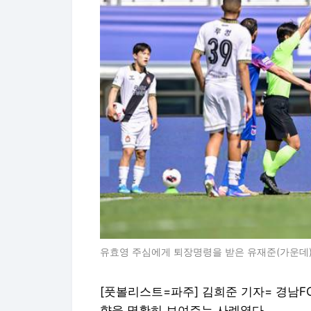
유효영 주심에게 퇴장명령을 받은 유재준(가운데)
[풋볼리스트=파주] 김희준 기자= 경남
향을 명확히 보여주는 사례였다.