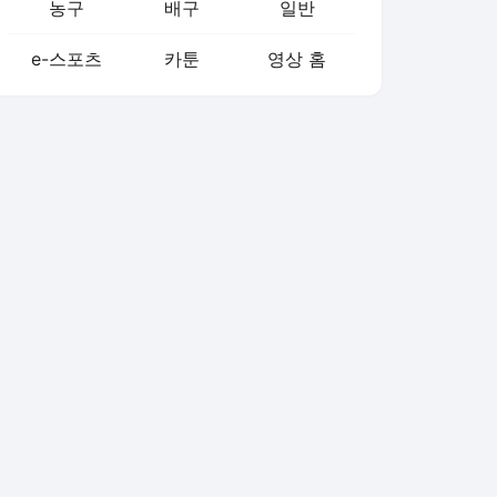
농구
배구
일반
e-스포츠
카툰
영상 홈