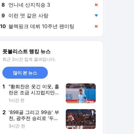
8
언니네 산지직송 3
,신규
9
이런 엿 같은 사랑
,하락
10
블랙핑크 데뷔 10주년 팬미팅
,신규
풋볼리스트 랭킹 뉴스
최근 3시간 집계 결과입니다.
많이 본 뉴스
1
"황희찬은 웃긴 이웃, 홀
란은 조금 시끄럽지만
좋은 동료" 맨시티 누네
1시간 전
스가 말하는 동료들 [맨
시티 인터뷰]
2
'898골 그리고 99승' 부
천, 광주전 승리로 '두
마리 대기록' 잡는다
3시간 전