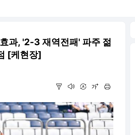
효과, '2-3 재역전패' 파주 젊
 [케현장]
요약보기
음성으로 듣기
번역 설정
글씨크기 조절하기
인쇄하기