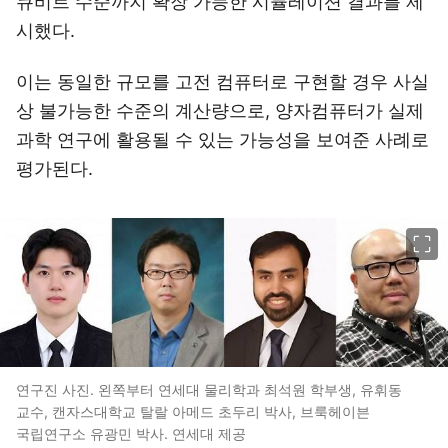
큐비트 수준까지 확장 가능한 시뮬레이션 결과를 제
시했다.
이는 동일한 규모를 고전 컴퓨터로 구현할 경우 사실
상 불가능한 수준의 계산량으로, 양자컴퓨터가 실제
과학 연구에 활용될 수 있는 가능성을 보여준 사례로
평가된다.
이미지 크게 보기
연구진 사진. 왼쪽부터 연세대 물리학과 최석원 학부생, 유휘동
교수, 캔자스대학교 탈랄 아메드 초두리 박사, 브룩헤이븐
국립연구소 유광민 박사. 연세대 제공