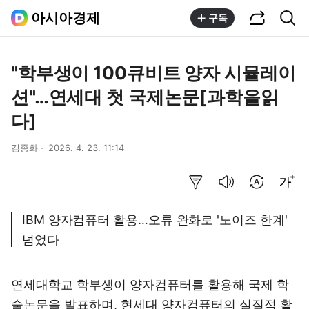
공유하기
통합검색
아시아경제
구독
"학부생이 100큐비트 양자 시뮬레이
션"…연세대 첫 국제논문[과학을읽
다]
김종화
2026. 4. 23. 11:14
요약보기
음성으로 듣기
번역 설정
글씨크기 조절하기
IBM 양자컴퓨터 활용…오류 완화로 '노이즈 한계'
넘었다
연세대학교 학부생이 양자컴퓨터를 활용해 국제 학
술논문을 발표하며, 현세대 양자컴퓨터의 실질적 활