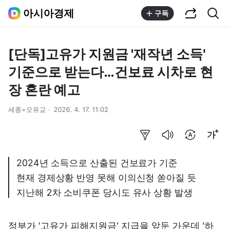
공유하기
통합검색
아시아경제
구독
[단독]고유가 지원금 '재작년 소득'
기준으로 받는다…건보료 시차로 현
장 혼란 예고
세종=오유교
2026. 4. 17. 11:02
요약보기
음성으로 듣기
번역 설정
글씨크기 조절하기
2024년 소득으로 산출된 건보료가 기준
현재 경제상황 반영 못해 이의신청 쏟아질 듯
지난해 2차 소비쿠폰 당시도 유사 상황 발생
정부가 '고유가 피해지원금' 지급을 앞둔 가운데 '하