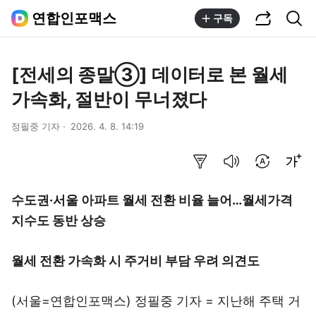
공유하기
통합검색
연합인포맥스
구독
[전세의 종말③] 데이터로 본 월세
가속화, 절반이 무너졌다
정필중 기자
2026. 4. 8. 14:19
요약보기
음성으로 듣기
번역 설정
글씨크기 조절하기
수도권·서울 아파트 월세 전환 비율 늘어…월세가격
지수도 동반 상승
월세 전환 가속화 시 주거비 부담 우려 의견도
(서울=연합인포맥스) 정필중 기자 = 지난해 주택 거