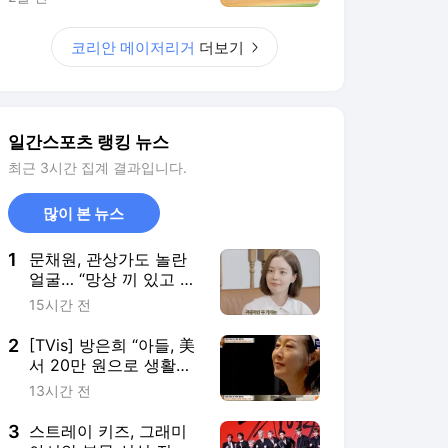
2
[TVis] 방은희 “아들, 美
서 20만 원으로 생활…
자투리 고기 먹는다고”
13시간 전
눈물 (특종세상)
3
스트레이 키즈, 그래미
아시안 부문 신설 질문
에 “수상 아닌 증명이 목
19시간 전
표”
4
‘UFC서 15년 동안 30전’
미국판 좀비가 결국 ‘은
퇴’를 선언했다…“이제
5시간 전
그만둘 때” 42세 엘킨스
의 라스트 댄스
5
[단독] 이설, ‘결혼의 완
성’ 다음은 넷플릭스 ‘페
이퍼맨’… 조정석·박해수
5시간 전
과 호흡
서비스 바로가기
뉴스
연예
스포츠