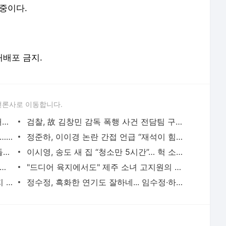
중이다.
 재배포 금지.
언론사로 이동합니다.
[왓IS] 이승기도 태민 이어 이탈?…빅플래닛에서 또 - 일간스포츠
검찰, 故 김창민 감독 폭행 사건 전담팀 구성…보완 수사 착수 [왓IS] - 일간스포츠
슈퍼주니어 콘서트서 관객 3명 낙상사고… SM엔터 “깊은 사과” [전문] - 일간스포츠
정준하, 이이경 논란 간접 언급 “재석이 힘든 시기 있었다” (조동아리) - 일간스포츠
“허가 받았어?”… ‘마니또 클럽’, 촬영 중 돌발 상황 [TVis] - 일간스포츠
이시영, 송도 새 집 “청소만 5시간”… 헉 소리 나오는 규모 (뿌시영) - 일간스포츠
녀’ 이기택 “한지민, 두 번째 만남 때 ‘누나’로 호칭 정리…떨렸다” [인터뷰①] -
"드디어 육지에서도" 제주 소녀 고지원의 특별한 트로피, 다음 목표는 '내셔널 타이틀' [IS 스타] -
‘단종오빠’ 박지훈, 분위기 미쳤네…오렌지 헤어에 주근깨까지 파격 변신 - 일간스포츠
정수정, 흑화한 연기도 잘하네... 임수정·하정우 딸 납치 (건물주) - 일간스포츠