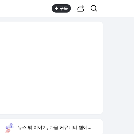
공유하기
검색
구독
뉴스 밖 이야기, 다음 커뮤니티 웹에서 보기
실시간 트렌드
오늘 2:02 기준
툴팁보기
1
하영 의사 집안
,신규
2
손서연 U17 세계선수권 승리
,신규
3
한상미 이태원특조위 해임
,하락
4
YG 사옥 골프채 난동
,신규
5
국내생산세액공제
,유지
6
선관위 압수수색
,신규
7
공공재정 부정수급 증가
,신규