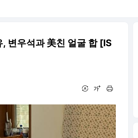
 변우석과 美친 얼굴 합 [IS
번역 설정
글씨크기 조절하기
인쇄하기