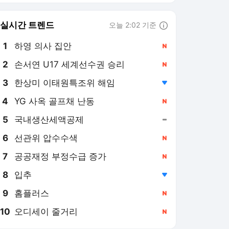
8
입추
,하락
9
홈플러스
,신규
10
오디세이 줄거리
,신규
일간스포츠
PICK
코리안 메이저리거
김하성, 복귀 2G 연속 결
장...유격수 나선 듀본은 2
안타·ATL 6연승
20시간 전
이정후 지킨 SF, 트레이드
시장에서 또다른 '레전드
주니어' 품었다
2일 전