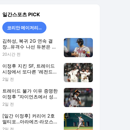
트레이드 불가 이유 증명한
이정후 "자이언츠에서 성공
하고 싶다"
2일 전
[일간 이정후] 커리어 2호
멀티포...아라에즈·라모스
떠난 날, SF 공격 주도
2일 전
코리안 메이저리거
더보기
일간스포츠 랭킹 뉴스
최근 3시간 집계 결과입니다.
많이 본 뉴스
1
문채원, 관상가도 놀란
얼굴… “망상 끼 있고 욕
망 커”
15시간 전