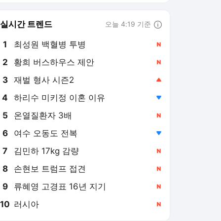
6
여수 오동도 전복
,하락
7
김민하 17kg 감량
,신규
8
손현보 트럼프 접견
,신규
9
류혜영 고경표 16년 지기
,신규
10
러시아
,신규
오마이뉴스
PICK
폭염중대경보
민생 물가 교란 사건
야구장 쓰레기 리포트
폭염에 쓰러진 배달라이더
가 구급차 거부하며 남긴
한마디
23시간 전