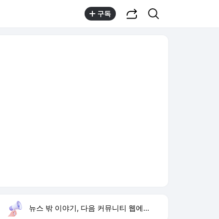
공유하기
검색
구독
뉴스 밖 이야기, 다음 커뮤니티 웹에서 보기
실시간 트렌드
오늘 4:19 기준
툴팁보기
1
최성원 백혈병 투병
,신규
3
재벌 형사 시즌2
,상승
4
하리수 미키정 이혼 이유
,하락
5
온열질환자 3배
,신규