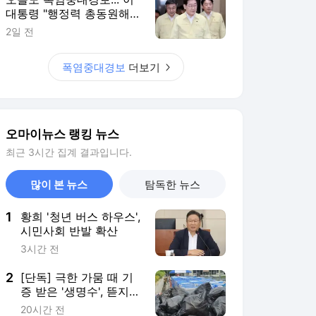
많이 본 뉴스
탐독한 뉴스
1
황희 '청년 버스 하우스',
시민사회 반발 확산
3시간 전
2
[단독] 극한 가뭄 때 기
증 받은 '생명수', 뜯지도
않고 폐기한 강릉시
20시간 전
3
"유럽서 못 쓰는 카드,
몰랐나요?"... 카드사의
황당한 질문
20시간 전
4
폭염에 쓰러진 배달라이
더가 구급차 거부하며
남긴 한마디
23시간 전
5
꼭두새벽 고추밭엔 붉은
빛 출렁, 땀 뚝뚝 흘리다
떠오른 얼굴
2시간 전