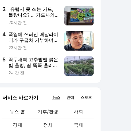
서비스 바로가기
뉴스
연예
스포츠
뉴스 홈
기후/환경
사회
경제
정치
국제
문화
IT/과학
인물
지식/칼럼
연재
배열설명서