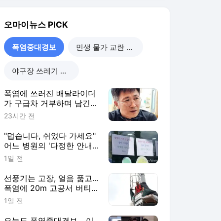
"덥습니다, 쉬었다 가세요"
어느 병원의 '다정한 안내
문'
1일 전
선풍기는 고장, 얼음 품고...
폭염에 20m 고공서 버티
는 남자
1일 전
오늘도 폭염중대경보... 이
대통령 "행정력 총동원해
야"
2일 전
폭염중대경보
더보기
오마이뉴스 랭킹 뉴스
최근 3시간 집계 결과입니다.