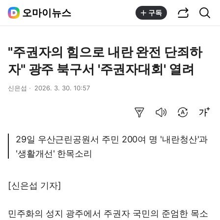
공유하기
통합검색
오마이뉴스
구독
"주권자의 힘으로 내란 완전 단죄하
자" 광주 북구서 '주권자대회' 열려
신은섭
2026. 3. 30. 10:57
요약보기
음성으로 듣기
번역 설정
글씨크기 조절하기
29일 우산근린공원서 주민 200여 명 '내란청산'과
'생활개선' 한목소리
[신은섭 기자]
민주화의 성지 광주에서 주권자 국민의 준엄한 목소