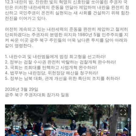
12.3 내란의 밤, 찬란한 빛의 혁명의 신호탄을 쏘아올린 주권자 국
민은 이러한 내란세력의 준동을 연달아 제압하며 내란을 완전히 청
산하고 국민주권이 온전히 실현되는 새 사회를 건설하기 위해 힘찬
전진을 이어가고 있다.
여전히 계속되고 있는 내란세력의 준동을 완전히 제압하고 철저히
단죄하겠다는 주권자의 분명한 의지와 1980년 5월 민주주의를 지
켜 싸운 이곳 광주 북구 주민들의 더욱 남다른 투지를 담아 아래와
같이 명령한다.
1. 내란수괴 및 내란범들에게 법정 최고형을 선고하라!
2. 정부는 검찰 수사권 완전히 박탈하는 검찰개혁 완수하라!
3. 국회는 조희대를 탄핵하고 사법개혁 완수하라!
4. 법무부는 내란정당, 위헌정당 해산을 청구하라!
5. 정부는 남북 대화, 관계 개선을 위한 특단의 조치를 취하라!
2026년 3월 29일
광주 북구 주권자대회 참가자 일동
이미지 크게 보기