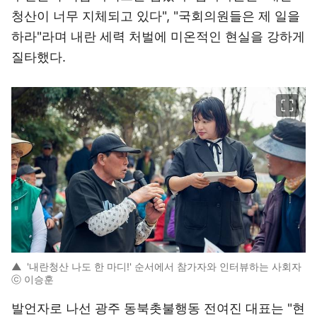
청산이 너무 지체되고 있다", "국회의원들은 제 일을
하라"라며 내란 세력 처벌에 미온적인 현실을 강하게
질타했다.
이미지 크게 보기
▲
'내란청산 나도 한 마디!' 순서에서 참가자와 인터뷰하는 사회자
ⓒ 이승훈
발언자로 나선 광주 동북촛불행동 전여진 대표는 "현