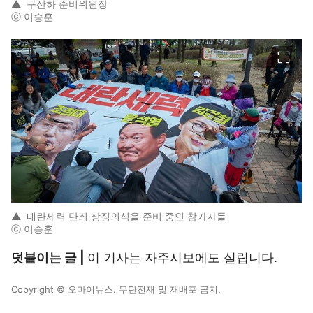
▲
구산하 준비위원장
ⓒ 이승훈
이미지 크게 보기
▲
내란세력 단죄 상징의식을 준비 중인 참가자들
ⓒ 이승훈
덧붙이는 글 |
이 기사는 자주시보에도 실립니다.
Copyright © 오마이뉴스. 무단전재 및 재배포 금지.