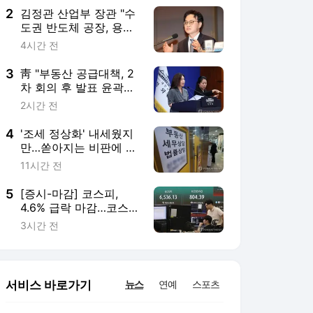
2
김정관 산업부 장관 "수
도권 반도체 공장, 용인
이 사실상 마지막"(종
4시간 전
합)
3
靑 "부동산 공급대책, 2
차 회의 후 발표 윤곽…
물량·지역은 미정"
2시간 전
4
'조세 정상화' 내세웠지
만…쏟아지는 비판에 수
세 몰린 세제당국
11시간 전
5
[증시-마감] 코스피,
4.6% 급락 마감…코스닥
3주만에 800선 회복
3시간 전
서비스 바로가기
뉴스
연예
스포츠