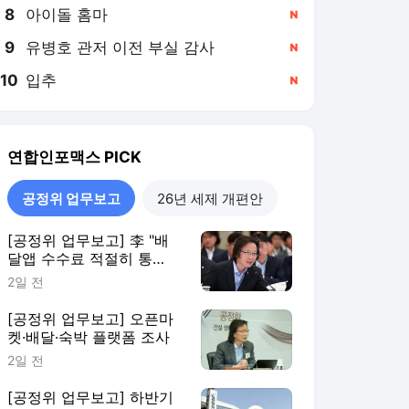
8
아이돌 홈마
,신규
9
유병호 관저 이전 부실 감사
,신규
10
입추
,신규
연합인포맥스
PICK
공정위 업무보고
26년 세제 개편안
[공정위 업무보고] 李 "배
달앱 수수료 적절히 통
제"…주병기 "독과점 규제
2일 전
강화"
[공정위 업무보고] 오픈마
켓·배달·숙박 플랫폼 조사
2일 전
[공정위 업무보고] 하반기