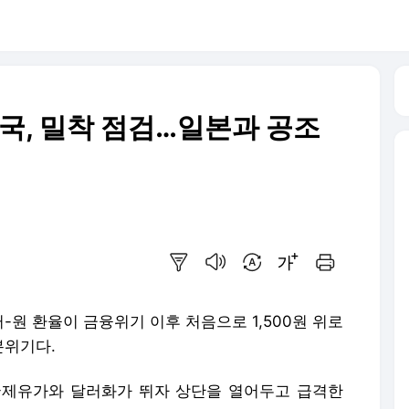
환당국, 밀착 점검…일본과 공조
요약보기
음성으로 듣기
번역 설정
글씨크기 조절하기
인쇄하기
-원 환율이 금융위기 이후 처음으로 1,500원 위로
분위기다.
국제유가와 달러화가 뛰자 상단을 열어두고 급격한