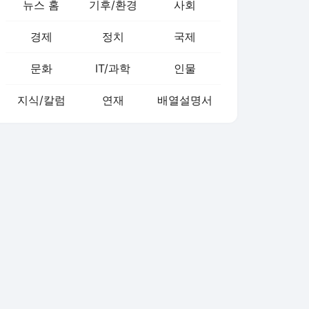
뉴스 홈
기후/환경
사회
경제
정치
국제
문화
IT/과학
인물
지식/칼럼
연재
배열설명서