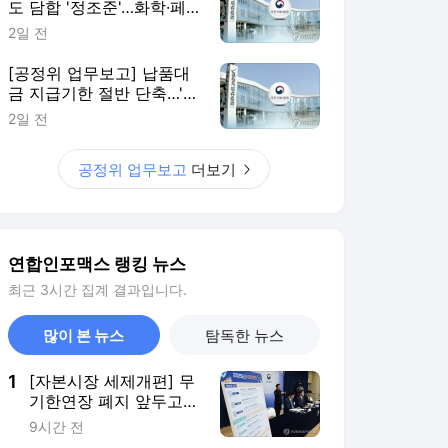
도 담합 '정조준'…화학·페
인트·석유제품
2일 전
[공정위 업무보고] 납품대
금 지급기한 절반 단축…'약
자' 협상력 키운다
2일 전
공정위 업무보고
더보기
연합인포맥스 랭킹 뉴스
최근 3시간 집계 결과입니다.
많이 본 뉴스
탐독한 뉴스
1
[자본시장 세제개편] 무
기한연장 폐지 앞두고
'ISA 9999년 막차 전쟁'
9시간 전