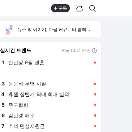
공유하기
검색
구독
뉴스 밖 이야기, 다음 커뮤니티 웹에서 보기
실시간 트렌드
오늘 10:21 기준
툴팁보기
1
반민정 9월 결혼
,상승
2
북한 탄도미사일 발사
,상승
3
음문석 무명 시절
,상승
4
휴젤 상반기 역대 최대 실적
,신규
5
축구협회
,신규
6
김민경 배우
,신규
7
추석 민생지원금
,신규