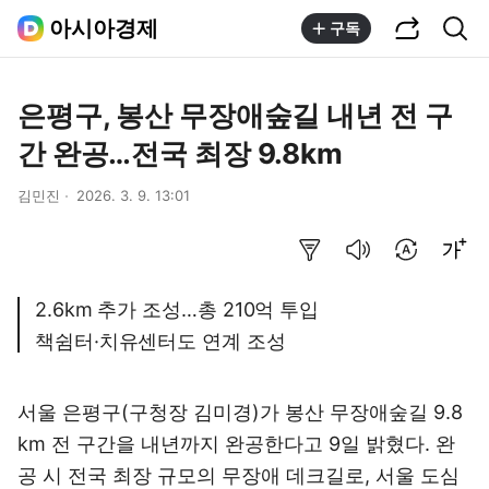
공유하기
통합검색
아시아경제
구독
은평구, 봉산 무장애숲길 내년 전 구
간 완공…전국 최장 9.8km
김민진
2026. 3. 9. 13:01
요약보기
음성으로 듣기
번역 설정
글씨크기 조절하기
2.6km 추가 조성…총 210억 투입
책쉼터·치유센터도 연계 조성
서울 은평구(구청장 김미경)가 봉산 무장애숲길 9.8
km 전 구간을 내년까지 완공한다고 9일 밝혔다. 완
공 시 전국 최장 규모의 무장애 데크길로, 서울 도심