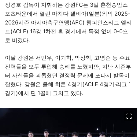
정경호 감독이 지휘하는 강원FC는 3일 춘천송암스
포츠타운에서 열린 마치다 젤비아(일본)와의 2025-
2026시즌 아시아축구연맹(AFC) 챔피언스리그 엘리
트(ACLE) 16강 1차전 홈 경기에서 득점 없이 0-0으
로 비겼다.
이날 강원은 서민우, 이기혁, 박상혁, 고영준 등 주요
전력들을 모두 투입해 승리를 노렸지만, 지난 시즌부
터 자신들을 괴롭혔던 결정력 문제에 또다시 발목이
잡혔다. 강원은 올해 치른 4경기(ACLE 4경기·리그 1
경기)에서 단 1골에 그치고 있다.
이미지 크게 보기