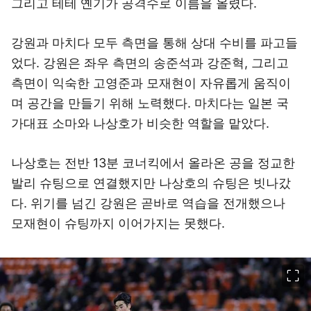
그리고 테테 옌기가 공격수로 이름을 올렸다.
강원과 마치다 모두 측면을 통해 상대 수비를 파고들
었다. 강원은 좌우 측면의 송준석과 강준혁, 그리고
측면이 익숙한 고영준과 모재현이 자유롭게 움직이
며 공간을 만들기 위해 노력했다. 마치다는 일본 국
가대표 소마와 나상호가 비슷한 역할을 맡았다.
나상호는 전반 13분 코너킥에서 올라온 공을 정교한
발리 슈팅으로 연결했지만 나상호의 슈팅은 빗나갔
다. 위기를 넘긴 강원은 곧바로 역습을 전개했으나
모재현이 슈팅까지 이어가지는 못했다.
이미지 크게 보기