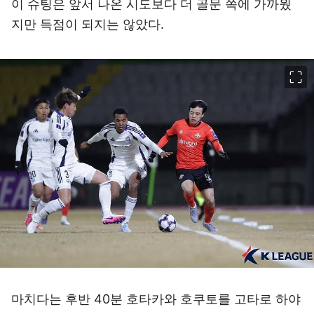
이 슈팅은 앞서 나온 시도보다 더 골문 쪽에 가까웠
지만 득점이 되지는 않았다.
이미지 크게 보기
마치다는 후반 40분 호타카와 호쿠토를 고타로 하야