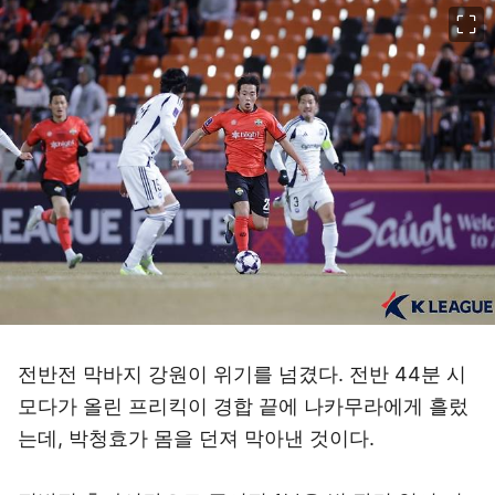
이미지 크게 보기
전반전 막바지 강원이 위기를 넘겼다. 전반 44분 시
모다가 올린 프리킥이 경합 끝에 나카무라에게 흘렀
는데, 박청효가 몸을 던져 막아낸 것이다.