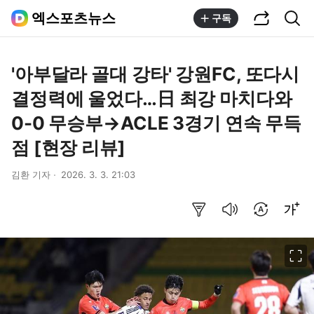
공유하기
통합검색
엑스포츠뉴스
구독
'아부달라 골대 강타' 강원FC, 또다시
결정력에 울었다…日 최강 마치다와
0-0 무승부→ACLE 3경기 연속 무득
점 [현장 리뷰]
김환 기자
2026. 3. 3. 21:03
요약보기
음성으로 듣기
번역 설정
글씨크기 조절하기
이미지 크게 보기