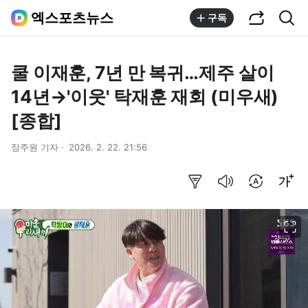
공유하기
통합검색
엑스포츠뉴스
구독
쿨 이재훈, 7년 만 복귀…제주 살이
14년→'이웃' 탁재훈 재회 (미우새)
[종합]
장주원 기자
2026. 2. 22. 21:56
요약보기
음성으로 듣기
번역 설정
글씨크기 조절하기
이미지 크게 보기