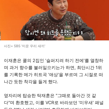
사진= SBS '미운 우리 새끼'
이재훈은 쿨의 2집인 '슬퍼지려 하기 전에'를 열창하
며 과거 향수를 불러일으키는가 하면, 최단시간 1위
를 기록한 메가 히트곡 '애상'을 부르며 그 시절로 떠
나간 듯한 착각을 들게 했다.
옆자리에 탑승한 탁재훈은 "그때로 돌아간 것 같
다"며 환호했고, 이를 VCR로 바라보던 '미우새' 패널