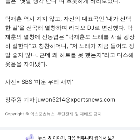
들은 "옛날 생각 난다"며 흐뭇하게 바라보았다.
탁재훈 역시 지지 않고, 자신의 대표곡인 '내가 선택
한 길'을 선곡해 열창하며 라디오 DJ로 변신했다. 탁
재훈의 열창에 신동엽은 "탁재훈도 노래를 사실 굉장
히 잘한다"고 칭찬하더니, "저 노래가 지금 들어도 정
말 좋지 않냐. 근데 왜 히트를 못 했는지"라고 디스해
웃음을 자아냈다.
사진= SBS '미운 우리 새끼'
장주원 기자 juwon5214@xportsnews.com
Copyright © 엑스포츠뉴스. 무단전재 및 재배포 금지.
뉴스 밖 이야기, 다음 커뮤니티 웹에서 보기