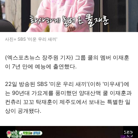
사진= SBS '미운 우리 새끼'
(엑스포츠뉴스 장주원 기자) 그룹 쿨의 멤버 이재훈
이 7년 만에 예능에 출연했다.
22일 방송된 SBS '미운 우리 새끼'(이하 '미우새')에
는 90년대 가요계를 풍미했던 양대산맥 쿨 이재훈과
컨츄리 꼬꼬 탁재훈이 제주도에서 보내는 특별한 일
상이 공개됐다.
이미지 크게 보기