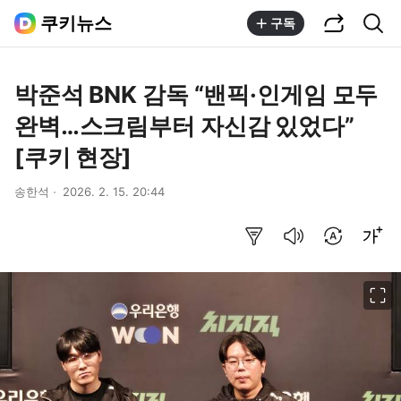
공유하기
통합검색
쿠키뉴스
구독
박준석 BNK 감독 “밴픽·인게임 모두
완벽…스크림부터 자신감 있었다”
[쿠키 현장]
송한석
2026. 2. 15. 20:44
요약보기
음성으로 듣기
번역 설정
글씨크기 조절하기
이미지 크게 보기