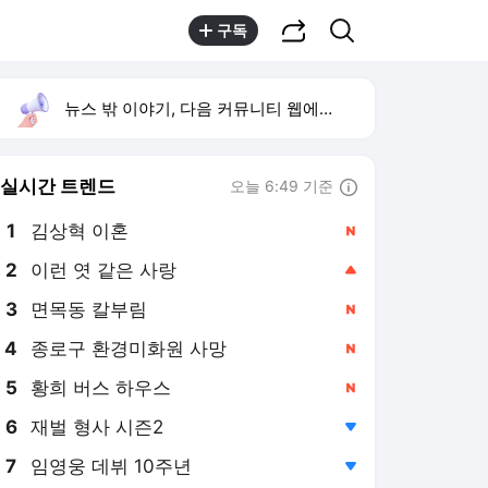
공유하기
검색
구독
뉴스 밖 이야기, 다음 커뮤니티 웹에서 보기
실시간 트렌드
오늘 6:49 기준
툴팁보기
1
김상혁 이혼
,신규
2
이런 엿 같은 사랑
,상승
3
면목동 칼부림
,신규
4
종로구 환경미화원 사망
,신규
5
황희 버스 하우스
,신규
6
재벌 형사 시즌2
,하락
7
임영웅 데뷔 10주년
,하락