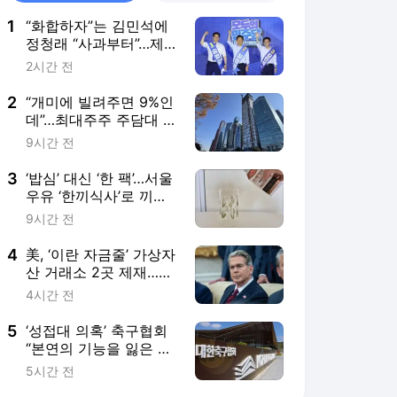
1
“화합하자”는 김민석에
정청래 “사과부터”…제
주서 與 전대 충돌
2시간 전
2
“개미에 빌려주면 9%인
데”…최대주주 주담대 연
장 문턱 높아진 이유
9시간 전
3
‘밥심’ 대신 ‘한 팩’…서울
우유 ‘한끼식사’로 끼니
해결될까 [리뷰로그]
9시간 전
4
美, ‘이란 자금줄’ 가상자
산 거래소 2곳 제재…올
해만 8번째
4시간 전
5
‘성접대 의혹’ 축구협회
“본연의 기능을 잃은 참
담한 상황…쇄신 기회로
5시간 전
삼겠다”