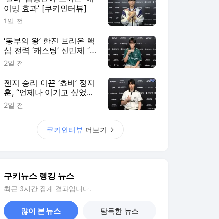
이밍 효과’ [쿠키인터뷰]
1일 전
‘동부의 왕’ 한진 브리온 핵
심 전력 ‘캐스팅’ 신민제 “팬
들에게 좋은 경기력으로 보
2일 전
답할 것” [쿠키 인터뷰]
젠지 승리 이끈 ‘쵸비’ 정지
훈, “언제나 이기고 싶었다”
[쿠키인터뷰]
2일 전
쿠키인터뷰
더보기
쿠키뉴스 랭킹 뉴스
최근 3시간 집계 결과입니다.
많이 본 뉴스
탐독한 뉴스