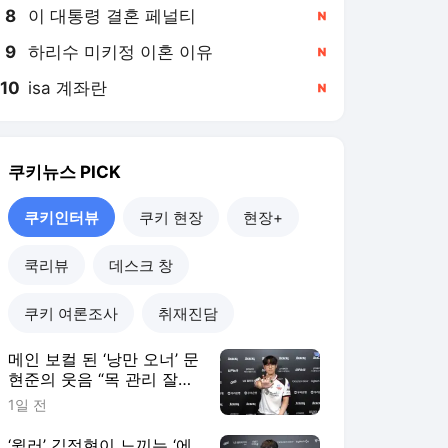
8
이 대통령 결혼 페널티
,신규
9
하리수 미키정 이혼 이유
,신규
10
isa 계좌란
,신규
쿠키뉴스
PICK
쿠키인터뷰
쿠키 현장
현장+
쿡리뷰
데스크 창
쿠키 여론조사
취재진담
메인 보컬 된 ‘낭만 오너’ 문
현준의 웃음 “목 관리 잘해
야죠” [쿠키인터뷰]
1일 전
‘윌러’ 김정현이 느끼는 ‘에