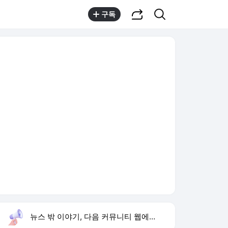
공유하기
검색
구독
뉴스 밖 이야기, 다음 커뮤니티 웹에서 보기
실시간 트렌드
오늘 2:10 기준
툴팁보기
1
하리수 미키정 이혼
,하락
2
이한범 데뷔전
,신규
3
해이 조규찬 부부
,신규
4
류혜영 고경표 대학
,신규
5
재벌 형사 시즌2
,하락
6
황희 버스하우스
,신규
7
샤이니 민호
,신규