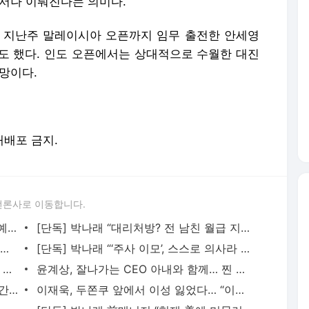
 재배포 금지.
언론사로 이동합니다.
[단독] 박나래 “A씨, ‘새벽 회동’ 때 내 명예 회복 위해 나서겠다더니..합의서 협박처럼 느껴
[단독] 박나래 “대리처방? 전 남친 월급 지급? 사실은..” [인터뷰①] - 일간스포츠
[단독] 박나래 “허위사실 사과하고, 합의 공개하면 회당 3천만원 요구” [인터뷰②] - 일간스포
[단독] 박나래 “‘주사 이모’, 스스로 의사라 말해 의사인 줄 알았다” [인터뷰③] - 일간스포
“보고 싶을 거야” 올데프 애니, 복학 위해 미국 行… 일부 스케줄은 참석 [종합] - 일간스포츠
윤계상, 잘나가는 CEO 아내와 함께… 찐 행복한 미소 [IS하이컷] - 일간스포츠
53세 예지원, 동안 비결 “솔직히 피부과 간다” - 일간스포츠
이재욱, 두쫀쿠 앞에서 이성 잃었다… “이게 권력?” [IS 하이컷] - 일간스포츠
이승기 딸, 많이 컸네…♥이다인 “남편 생일 데이트” [IS하이컷] - 일간스포츠
[단독] 박나래 前매니저 “현재 美에 머물러…계획된 경찰조사 모두 마쳐” - 일간스포츠
서비스 약관/정책