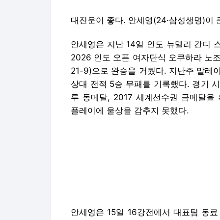
대진운이 좋다. 안세영(24·삼성생명)이
안세영은 지난 14일 인도 뉴델리 간디
2026 인도 오픈 여자단식 오쿠하라 노조미
21-9)으로 완승을 거뒀다. 지난주 말레
상대 전적 5승 무패를 기록했다. 경기 
루 동메달, 2017 세계선수권 금메달
플레이에 울상을 감추지 못했다.
안세영은 15일 16강전에서 대표팀 동료
다. 아직 한 번도 상대한 적 없는 상대다
위순에게 잡힐 가능성은 낮다.
안세영이 8강전에 오르면 랭킹 6위 푸트
펠트(덴마크)전 승자와 붙는다. 안세영은
어스펠트도 지난주 말레이시아 오픈 8강