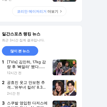
2
공효진 웃고 안보현 추
격…‘유부녀 킬러’ 8.3%
vs ‘재벌X형사2’ 6.1%
2시간 전
[차트IS]
3
스쿠발 영입한 다저스에
쏟아진 찬사…AL 관계자
"우리가 NL에 있지 않아
15시간 전
다행"
4
'올해는 우승!' 삼성 외국
인 4명 중 3명이 새얼
굴, '마지막 퍼즐' 디아즈
1시간 전
에게 찾아 온 '운명의 일
주일'
5
원헌드레드 차가원 대
표, 300억대 사기 혐의
로 구속 송치
13시간 전
서비스 바로가기
뉴스
연예
스포츠