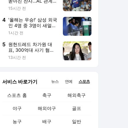
스포츠 홈
축구
해외축구
야구
해외야구
골프
농구
배구
일반
e-스포츠
카툰
영상 홈