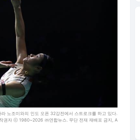
일 오쿠하라 노조미와의 인도 오픈 32강전에서 스트로크를 하고 있다.
5/ <저작권자 ⓒ 1980~2026 ㈜연합뉴스. 무단 전재 재배포 금지, A