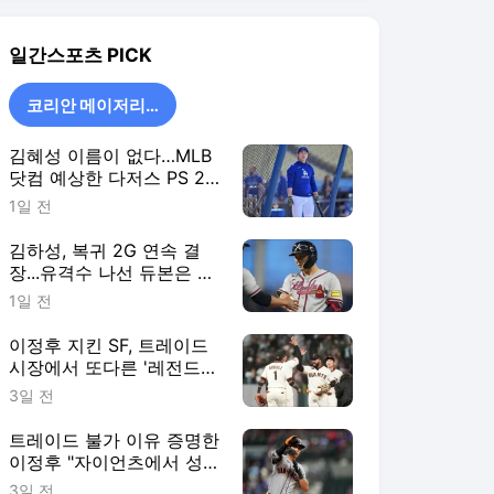
시장에서 또다른 '레전드
주니어' 품었다
3일 전
트레이드 불가 이유 증명한
이정후 "자이언츠에서 성공
하고 싶다"
3일 전
코리안 메이저리거
더보기
일간스포츠 랭킹 뉴스
최근 3시간 집계 결과입니다.
많이 본 뉴스
1
[TVis] 김민하, 17kg 감
량 후 ‘뼈말라’ 됐다…전
현무도 깜짝 “완전 다른
12시간 전
사람” (‘전현무계획’)