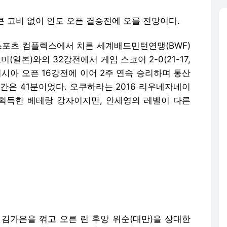
 큰 고비 없이 인도 오픈 결승전에 오를 전망이다.
 스포츠 컴플렉스에서 치른 세계배드민턴연맹(BWF)
(일본)와의 32강전에서 게임 스코어 2-0(21-17,
이시아 오픈 16강전에 이어 2주 연속 승리하며 통산
시간은 41분이었다. 오쿠하라는 2016 리우네자네이
을 획득한 베테랑 강자이지만, 안세영의 레벨이 다른
 김가은을 꺾고 오른 린 후앙 위순(대만)을 상대한
. 하지만 여자단식 랭킹 1위 안세영이 38위 린 후앙
리 쿠수마 와르다니(인도네시아) 19위 리네 케어스
 와르다니와 통산 7번 승부에서 모두 승리했고, 케
전을 포함해 6전 전승을 거뒀다.