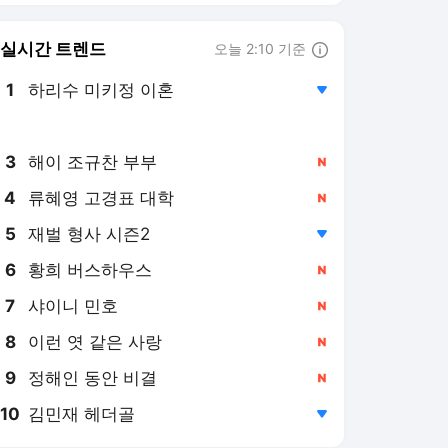
8
이런 엿 같은 사랑
,신규
9
정해인 동안 비결
,신규
10
김민재 헤더골
,하락
일간스포츠
PICK
코리안 메이저리거
김혜성 이름이 없다…MLB
닷컴 예상한 다저스 PS 26
인 로스터 '충격 제외'
1일 전
김하성, 복귀 2G 연속 결
장...유격수 나선 듀본은 2
안타·ATL 6연승
1일 전
이정후 지킨 SF, 트레이드