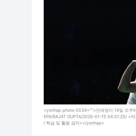
<yonhap photo-0534="">안세영이 14
EPA/RAJAT GUPTA/2026-01-15 04:31:2
I 학습 및 활용 금지></yonhap>