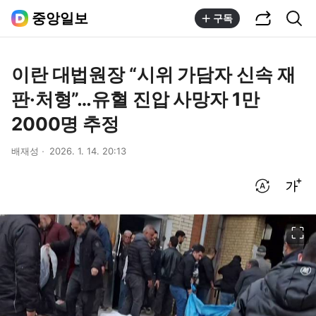
공유하기
통합검색
중앙일보
구독
이란 대법원장 “시위 가담자 신속 재
판·처형”…유혈 진압 사망자 1만
2000명 추정
배재성
2026. 1. 14. 20:13
번역 설정
글씨크기 조절하기
이미지 크게 보기