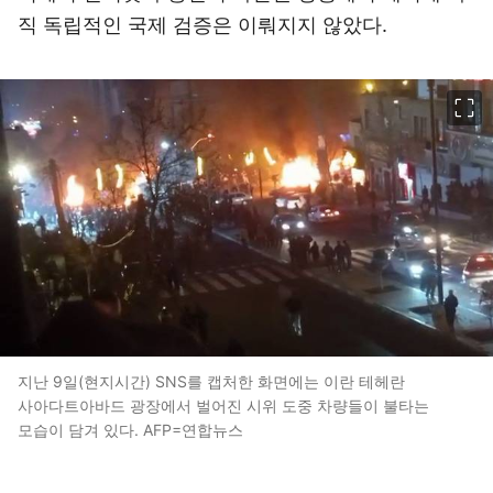
직 독립적인 국제 검증은 이뤄지지 않았다.
이미지 크게 보기
지난 9일(현지시간) SNS를 캡처한 화면에는 이란 테헤란
사아다트아바드 광장에서 벌어진 시위 도중 차량들이 불타는
모습이 담겨 있다. AFP=연합뉴스