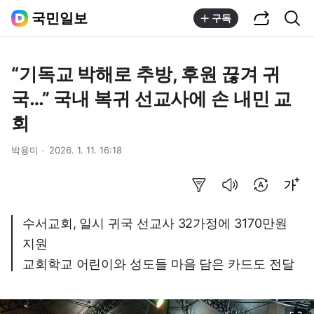
공유하기
통합검색
국민일보
구독
“기독교 박해로 추방, 후원 끊겨 귀
국…” 국내 복귀 선교사에 손 내민 교
회
박용미
2026. 1. 11. 16:18
요약보기
음성으로 듣기
번역 설정
글씨크기 조절하기
수서교회, 일시 귀국 선교사 32가정에 3170만원
지원
교회학교 어린이와 성도들 마음 담은 카드도 전달
이미지 크게 보기