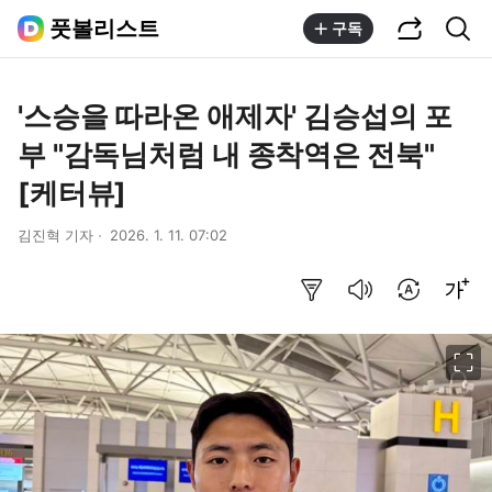
공유하기
통합검색
풋볼리스트
구독
'스승을 따라온 애제자' 김승섭의 포
부 "감독님처럼 내 종착역은 전북"
[케터뷰]
김진혁 기자
2026. 1. 11. 07:02
요약보기
음성으로 듣기
번역 설정
글씨크기 조절하기
이미지 크게 보기