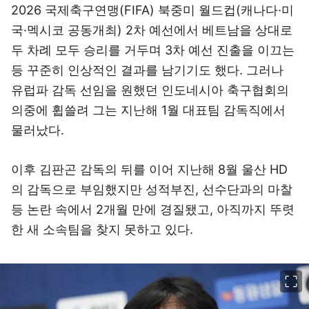
2026 국제축구연맹(FIFA) 북중미 월드컵(캐나다·미
국·멕시코 공동개최) 2차 예선에서 베트남을 상대로
두 차례 모두 승리를 거두며 3차 예선 진출을 이끄는
등 꾸준히 인상적인 결과를 남기기도 했다. 그러나
유럽파 감독 선임을 원했던 인도네시아 축구협회의
의중에 휩쓸려 그는 지난해 1월 대표팀 감독직에서
물러났다.
이후 김판곤 감독의 뒤를 이어 지난해 8월 울산 HD
의 감독으로 부임했지만 성적부진, 선수단과의 마찰
등 논란 속에서 2개월 만에 경질됐고, 아직까지 뚜렷
한 새 소속팀을 찾지 못하고 있다.
이미지 크게 보기