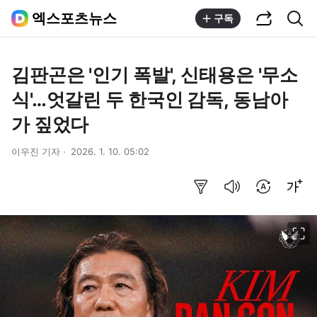
공유하기
통합검색
엑스포츠뉴스
구독
김판곤은 '인기 폭발', 신태용은 '무소
식'…엇갈린 두 한국인 감독, 동남아
가 짚었다
이우진 기자
2026. 1. 10. 05:02
요약보기
음성으로 듣기
번역 설정
글씨크기 조절하기
이미지 크게 보기