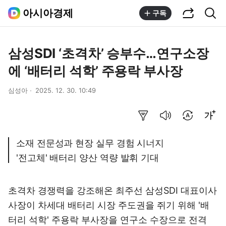
공유하기
통합검색
아시아경제
구독
삼성SDI ‘초격차’ 승부수…연구소장
에 ‘배터리 석학’ 주용락 부사장
심성아
2025. 12. 30. 10:49
요약보기
음성으로 듣기
번역 설정
글씨크기 조절하기
소재 전문성과 현장 실무 경험 시너지
'전고체' 배터리 양산 역량 발휘 기대
초격차 경쟁력을 강조해온 최주선 삼성SDI 대표이사
사장이 차세대 배터리 시장 주도권을 쥐기 위해 '배
터리 석학' 주용락 부사장을 연구소 수장으로 전격