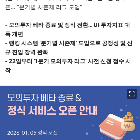
픈… “분기별 시즌제 리그 도입”
- 모의투자 베타 종료 및 정식 전환… UI·투자지표 대
폭 개편
- 랭킹 시스템 ‘분기별 시즌제’ 도입으로 공정성 및 신
규 진입 장벽 완화
- 22일부터 ‘1분기 모의투자 리그’ 사전 신청 접수 시
작
이미지 크게 보기