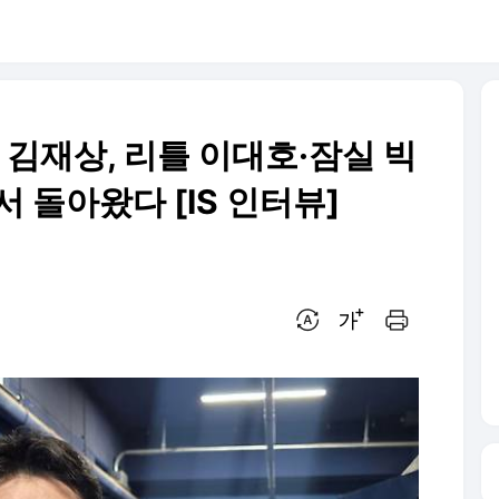
성 김재상, 리틀 이대호·잠실 빅
서 돌아왔다 [IS 인터뷰]
번역 설정
글씨크기 조절하기
인쇄하기