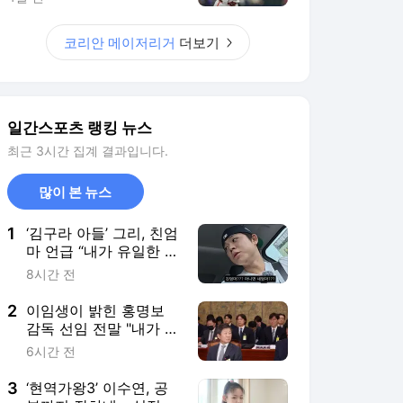
1
‘김구라 아들’ 그리, 친엄
마 언급 “내가 유일한 가
족… 더 챙기려고”
8시간 전
2
이임생이 밝힌 홍명보
감독 선임 전말 "내가 추
천한 거 아냐, 정몽규 전
6시간 전
회장 지시로 면담"
3
‘현역가왕3’ 이수연, 공
부까지 잘하네... 성적표
‘잘함’ 도배
4시간 전
4
‘김부장’ 시즌2, 시동 걸
었다… 제작사 판타지오
측 “긍정 논의” [공식]
2시간 전
5
자숙중인 김선태에 신임
시장 러브콜... “충주시
청 다시 돌아오실래요?”
4시간 전