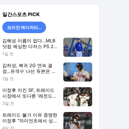
안타·ATL 6연승
2일 전
이정후 지킨 SF, 트레이드
시장에서 또다른 '레전드
주니어' 품었다
3일 전
트레이드 불가 이유 증명한
이정후 "자이언츠에서 성공
하고 싶다"
4일 전
코리안 메이저리거
더보기
일간스포츠 랭킹 뉴스
최근 3시간 집계 결과입니다.
많이 본 뉴스