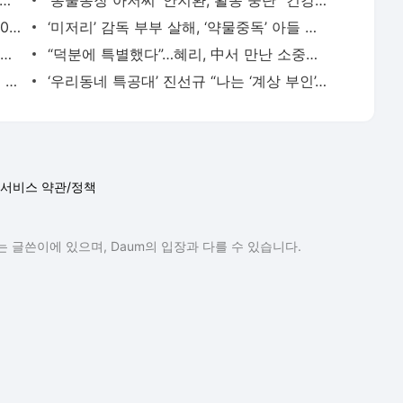
에 행복했다” 故 김철민, 폐암 투명 끝 사망…오늘 (16일) 4주기 - 일간스포츠
‘동물농장 아저씨’ 안지환, 활동 중단 “건강 회복에 전념” [공식] - 일간스포츠
고현정·한지민·윤계상·이제훈·박형식… ‘2025 SBS 연기대상’ 대상 경쟁, 승자는? - 일간스포츠
‘미저리’ 감독 부부 살해, ‘약물중독’ 아들 체포 “전날 격한 말다툼” [IS해외연예] - 일간
“마음만 먹으면 가능”…전현무, 내년에 장가가나 (톡파원 25시) - 일간스포츠
“덕분에 특별했다”…혜리, 中서 만난 소중한 인연 - 일간스포츠
"올해는 정장 한 번..." 시상식에 초대받지 못한 김진성, 염경엽 감독의 깜짝 선물 - 일간스포츠
‘우리동네 특공대’ 진선규 “나는 ‘계상 부인’…헤어지기 싫었던 작품 [IS인터뷰] - 일간스
서비스 약관/정책
 글쓴이에 있으며, Daum의 입장과 다를 수 있습니다.