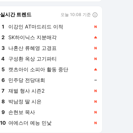
6
민주당 전당대회
,유지
7
재벌 형사 시즌2
,신규
8
박남정 딸 시은
,신규
9
손현보 목사
,신규
10
여에스더 예능 민낯
,신규
일간스포츠
PICK
코리안 메이저리거
김혜성 이름이 없다…MLB
닷컴 예상한 다저스 PS 26
인 로스터 '충격 제외'
1일 전
김하성, 복귀 2G 연속 결
장...유격수 나선 듀본은 2