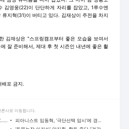
수 김영웅(22)이 단단하게 자리를 잡았고, 1루수엔
랑 류지혁(31)이 버티고 있다. 김재상이 주전을 차지
말한 김재상은 "스프링캠프부터 좋은 모습을 보여서
에 잘 준비해서, 제대 후 첫 시즌인 내년에 좋은 활
 재배포 금지.
언론사로 이동합니다.
[단독] 침묵 깬 박나래 “절차에 맡기겠다”…전 매니저들과 법적 공방 본격 예고 [종합] - 일간
피아니스트 임동혁, ‘극단선택 암시’에 경찰 출동…생명 지장 없어 [왓IS] - 일간스포츠