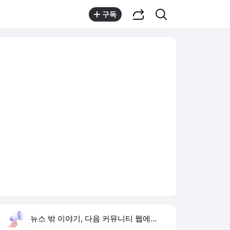
공유하기
검색
구독
뉴스 밖 이야기, 다음 커뮤니티 웹에서 보기
실시간 트렌드
오늘 10:08 기준
툴팁보기
1
이강인 AT마드리드 이적
,신규
2
SK하이닉스 지분매각
,상승
3
나혼산 류혜영 고경표
,신규
4
구성환 옥상 고기파티
,신규
5
캣츠아이 소피아 활동 중단
,상승