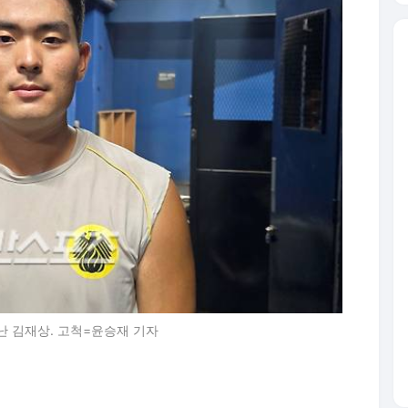
난 김재상. 고척=윤승재 기자