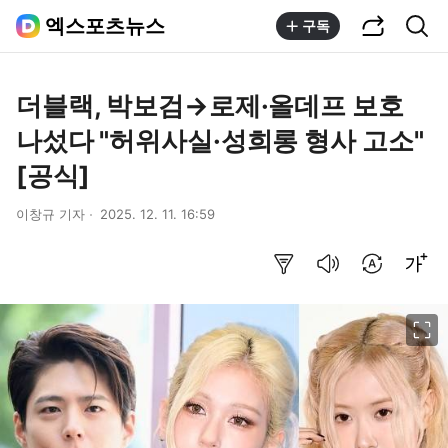
공유하기
통합검색
엑스포츠뉴스
구독
더블랙, 박보검→로제·올데프 보호
나섰다 "허위사실·성희롱 형사 고소"
[공식]
이창규 기자
2025. 12. 11. 16:59
요약보기
음성으로 듣기
번역 설정
글씨크기 조절하기
이미지 크게 보기