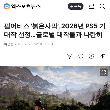
공유하기
통합검색
엑스포츠뉴스
구독
펄어비스 '붉은사막', 2026년 PS5 기
대작 선정…글로벌 대작들과 나란히
이정범 기자
2025. 12. 10. 13:01
요약보기
음성으로 듣기
번역 설정
글씨크기 조절하기
이미지 크게 보기