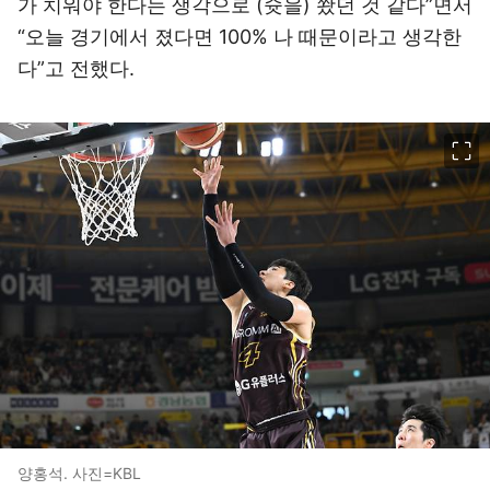
가 치워야 한다는 생각으로 (슛을) 쐈던 것 같다”면서
“오늘 경기에서 졌다면 100% 나 때문이라고 생각한
다”고 전했다.
이미지 크게 보기
양홍석. 사진=KBL