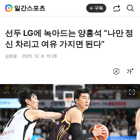
공유하기
통합검색
일간스포츠
구독
선두 LG에 녹아드는 양홍석 “나만 정
신 차리고 여유 가지면 된다”
김희웅
2025. 12. 8. 15:28
번역 설정
글씨크기 조절하기
이미지 크게 보기