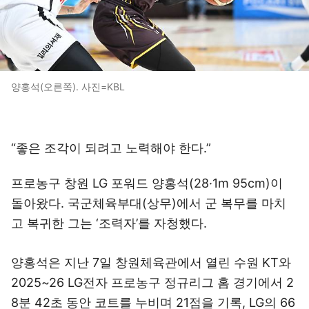
양홍석(오른쪽). 사진=KBL
“좋은 조각이 되려고 노력해야 한다.”
프로농구 창원 LG 포워드 양홍석(28·1m 95cm)이
돌아왔다. 국군체육부대(상무)에서 군 복무를 마치
고 복귀한 그는 ‘조력자’를 자청했다.
양홍석은 지난 7일 창원체육관에서 열린 수원 KT와
2025~26 LG전자 프로농구 정규리그 홈 경기에서 2
8분 42초 동안 코트를 누비며 21점을 기록, LG의 66