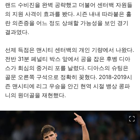
랜드 수비진을 완벽 공략했고 더불어 센터백 자원들
의 지원 사격이 효과를 봤다. 시즌 내내 따라붙은 홀
란 의존증을 어느 정도 상쇄할 가능성을 보인 경기
결과였다.
선제 득점은 맨시티 센터백의 개인 기량에서 나왔다.
전반 31분 페널티 박스 앞에서 공을 잡은 후벵 디아
스가 회심의 중거리 포를 날렸다. 디아스의 슈팅은
골문 오른쪽 구석으로 정확히 꽂혔다. 2018-2019시
즌 맨시티에 리그 우승을 안긴 현역 시절 뱅상 콩파
니의 원더골을 재현했다.
이미지 크게 보기