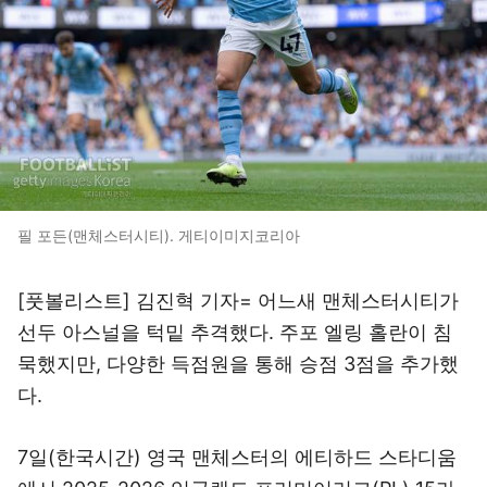
필 포든(맨체스터시티). 게티이미지코리아
[풋볼리스트] 김진혁 기자= 어느새 맨체스터시티가
선두 아스널을 턱밑 추격했다. 주포 엘링 홀란이 침
묵했지만, 다양한 득점원을 통해 승점 3점을 추가했
다.
7일(한국시간) 영국 맨체스터의 에티하드 스타디움