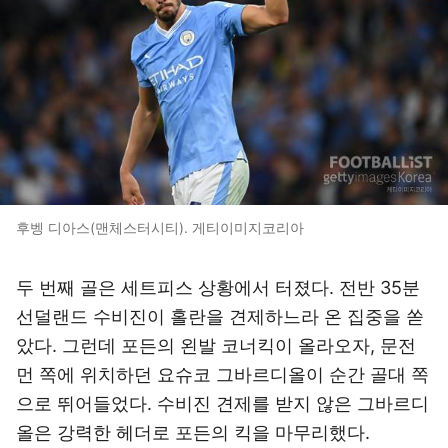
후벵 디아스(맨체스터시티). 게티이미지코리아
두 번째 골은 세트피스 상황에서 터졌다. 전반 35분
선덜랜드 수비진이 홀란을 견제하느라 온 집중을 쏟
았다. 그런데 포든의 왼발 코너킥이 올라오자, 문전
먼 쪽에 위치하던 요슈코 그바르디올이 순간 골대 쪽
으로 뛰어들었다. 수비진 견제를 받지 않은 그바르디
올은 강력한 헤더로 포든의 킥을 마무리했다.