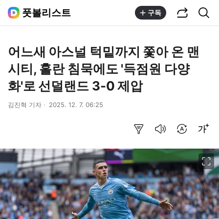
공유하기
통합검색
풋볼리스트
구독
어느새 아스널 턱밑까지 쫓아 온 맨
시티, 홀란 침묵에도 '득점원 다양
화'로 선덜랜드 3-0 제압
김진혁 기자
2025. 12. 7. 06:25
요약보기
음성으로 듣기
번역 설정
글씨크기 조절하기
이미지 크게 보기